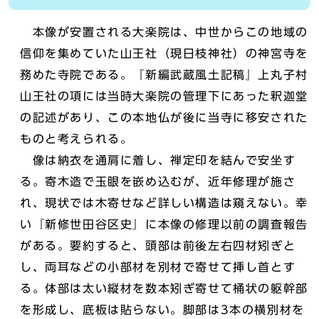
本像が安置される大楽院は、中世からこの地域の
信仰を集めていた山王社（現日枝神社）の神宮寺を
務めた寺院である。『新編武蔵風土記稿』上丸子村
山王社の項には当時大楽院の管理下にあった釈迦堂
の記述があり、この本地仏が後に当寺に移安された
ものと考えられる。
像は納衣を通肩に着し、禅定印を結んで安坐す
る。寄木造で玉眼を嵌め込むが、近年修理が施さ
れ、現状では木寄せなど詳しい構造は窺えない。幸
い『新修世田谷区史』に本像の修理以前の調査報告
がある。要約すると、頭部は前後左右四材矧ぎと
し、両耳などの小部材を別材で寄せて挿し首とす
る。体部は太い縦材を数本矧ぎ寄せて桶状の躯幹部
を形成し、底板は貼らない。脚部は3本の横別材を