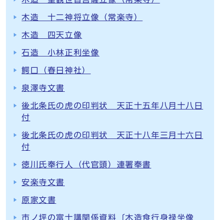
木造 十二神将立像（常楽寺）
木造 四天立像
石造 小林正利坐像
鰐口（春日神社）
泉澤寺文書
後北条氏の虎の印判状 天正十五年八月十八日
付
後北条氏の虎の印判状 天正十八年三月十六日
付
徳川氏奉行人（代官頭）連署奉書
安楽寺文書
原家文書
市ノ坪の富士講関係資料〔木造食行身禄坐像