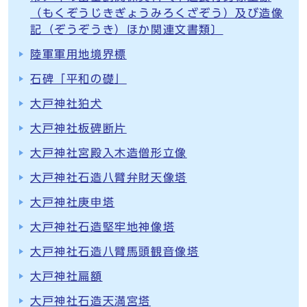
（もくぞうじきぎょうみろくざぞう）及び造像
記（ぞうぞうき）ほか関連文書類〕
陸軍軍用地境界標
石碑「平和の礎」
大戸神社狛犬
大戸神社板碑断片
大戸神社宮殿入木造僧形立像
大戸神社石造八臂弁財天像塔
大戸神社庚申塔
大戸神社石造堅牢地神像塔
大戸神社石造八臂馬頭観音像塔
大戸神社扁額
大戸神社石造天満宮塔