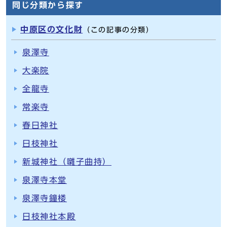
同じ分類から探す
中原区の文化財
（この記事の分類）
泉澤寺
大楽院
全龍寺
常楽寺
春日神社
日枝神社
新城神社（囃子曲持）
泉澤寺本堂
泉澤寺鐘楼
日枝神社本殿