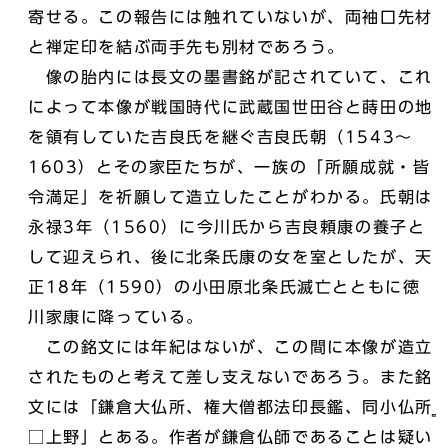
寄せる。この報告には触れていないが、両袖口先材
と禅定印を結ぶ両手先も別材であろう。
像の胎内には長文の墨書銘が記されていて、これ
によって本像が戦国時代に武蔵国世田谷と蒔田の地
を領有していた吉良氏を継ぐ吉良氏朝（1543～
1603）とその家臣たちが、一族の「所願成就・皆
令満足」を祈願して造立したことがわかる。氏朝は
永禄3年（1560）に今川氏から吉良頼康の養子と
して迎えられ、後に北条氏康の女を室としたが、天
正18年（1590）の小田原北条氏滅亡とともに徳
川家康に降っている。
この銘文には年紀はないが、この間に本像が造立
されたものと考えて差し支えないであろう。また銘
文には「鎌倉大仏所、権大僧都法印長鑑、同小仏所̻
□上野」とある。作者が鎌倉仏師であることは疑い