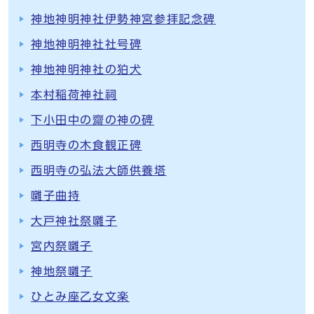
神地神明神社伊勢神宮参拝記念碑
神地神明神社社号碑
神地神明神社の狛犬
本村稲荷神社祠
下小田中の齋の神の碑
西明寺の木食観正碑
西明寺の弘法大師供養塔
囃子曲持
大戸神社祭囃子
宮内祭囃子
神地祭囃子
ひとみ座乙女文楽