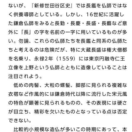
ないが、『新修世田谷区史』では長鑑を仏師ではな
く供養導師としている。しかし、16世紀に活躍し
た鎌倉仏師をみると長勤・長慶・長盛・長藝など意
外に「長」の字を名前の一字に用いているものが多
い。勿論、これらの仏師たちを長鑑と同系の仏師た
ちと考えるのは危険だが、特に大蔵長盛は権大僧都
を名乗り、永禄2年（1559）には東京円融寺仁王
立像を上野という仏師とともに造像していることは
注目されよう。
低めの肉髻、大粒の螺髪、脚部に見られる複雑な
衣褶など作風的には鎌倉時代以降に流行した宋元風
の特色が顕著に見られるものの、その表現には硬さ
が目立ち、精彩を欠いたものとなっている点は否定
できない。
比較的小規模な造仏が多いこの時期にあって、本