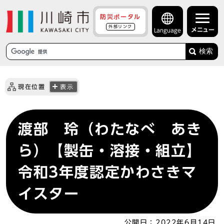
防災ポータル
外部リンク
メニュー
Language
検索
現在位置
表示
渡部 玲（わたなべ あき
ら）【製缶・溶接・組立】
令和3年度認定かわさきマ
イスター
公開日：
2022年6月14日