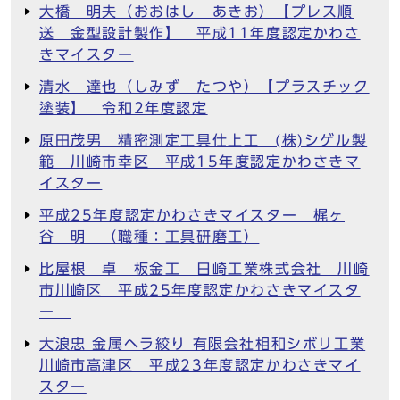
大橋 明夫（おおはし あきお）【プレス順
送 金型設計製作】 平成11年度認定かわさ
きマイスター
清水 達也（しみず たつや）【プラスチック
塗装】 令和2年度認定
原田茂男 精密測定工具仕上工 (株)シゲル製
範 川崎市幸区 平成15年度認定かわさきマ
イスター
平成25年度認定かわさきマイスター 梶ヶ
谷 明 （職種：工具研磨工）
比屋根 卓 板金工 日崎工業株式会社 川崎
市川崎区 平成25年度認定かわさきマイスタ
ー
大浪忠 金属ヘラ絞り 有限会社相和シボリ工業
川崎市高津区 平成23年度認定かわさきマイ
スター