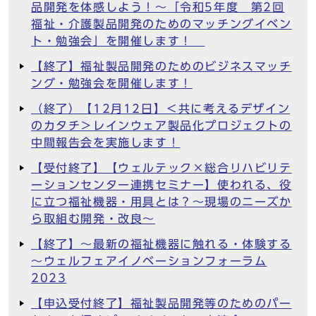
品開発を体感しよう！～「令和5年度 第2回
福祉・介護製品開発のためのマッチングイベン
ト・勉強会」を開催します！
【終了】福祉製品開発のためのビジネスマッチ
ング・勉強会を開催します！
（終了）【12月12日】＜共に考えるデザイン
のカタチ＞レインウェア製品化プロジェクトの
中間報告会を実施します！
【受付終了】【ウェルテック×総合リハビリテ
ーションセンター連携セミナー】使われる、役
に立つ福祉機器・用具とは？～現場のニーズか
ら取組む開発・改良～
【終了】～最新の福祉機器に触れる・体験する
～ウェルフェアイノベーションフォーラム
2023
【申込受付終了】福祉製品開発等のためのパー