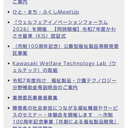
ご案内
ひと・まち・ふくしMeetUp
「ウェルフェアイノベーションフォーラム
2026」を開催 【同時開催】令和7年度かわ
さき基準（KIS）認証式
（市制100周年記念）公募型福祉製品等開発委
託事業
Kawasaki Welfare Technology Lab（ウ
ェルテック）の取組
令和7年度向け 福祉製品・介護テクノロジー
分野補助金等説明会のご案内
業務委託事業者募集
障害者の社会参加につながる福祉機器やサービ
スのセミナー・体験会を開催します ～市制
100周年記念事業「共創による福祉製品開発」