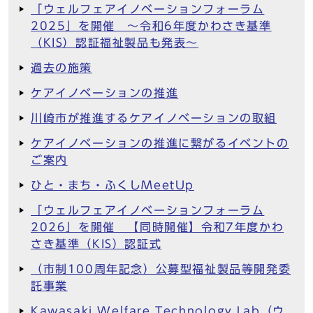
「ウェルフェアイノベーションフォーラム
2025」を開催 ～令和6年度かわさき基準
（KIS）認証福祉製品も発表～
過去の施策
ケアイノベーションの推進
川崎市が推進するケアイノベーションの取組
ケアイノベーションの推進に繋がるイベントの
ご案内
ひと・まち・ふくしMeetUp
「ウェルフェアイノベーションフォーラム
2026」を開催 【同時開催】令和7年度かわ
さき基準（KIS）認証式
（市制100周年記念）公募型福祉製品等開発委
託事業
Kawasaki Welfare Technology Lab（ウ