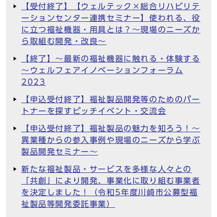
【受付終了】【ウェルテック×総合リハビリテ
ーションセンター連携セミナー】使われる、役
に立つ福祉機器・用具とは？～現場のニーズか
ら取組む開発・改良～
【終了】～最新の福祉機器に触れる・体験する
～ウェルフェアイノベーションフォーラム
2023
【申込受付終了】福祉製品開発等のためのパー
トナーを探すピッチイベント・交流会
【申込受付終了】福祉製品の魅力を知ろう！～
異業種からの参入事例や現場のニーズから学ぶ
製品開発セミナー～
新たな福祉製品・サービスを多様な人々との
「共創」により開発、事業化に取り組む事業者
を決定しました！（令和5年度川崎市公募型福
祉製品等開発委託事業）