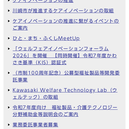
ケアイノベーションの推進
川崎市が推進するケアイノベーションの取組
ケアイノベーションの推進に繋がるイベントの
ご案内
ひと・まち・ふくしMeetUp
「ウェルフェアイノベーションフォーラム
2026」を開催 【同時開催】令和7年度かわ
さき基準（KIS）認証式
（市制100周年記念）公募型福祉製品等開発委
託事業
Kawasaki Welfare Technology Lab（ウ
ェルテック）の取組
令和7年度向け 福祉製品・介護テクノロジー
分野補助金等説明会のご案内
業務委託事業者募集