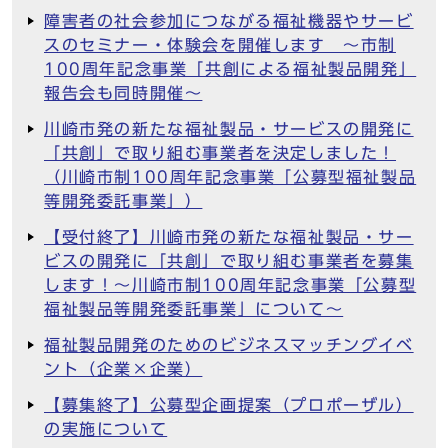
障害者の社会参加につながる福祉機器やサービ
スのセミナー・体験会を開催します ～市制
100周年記念事業「共創による福祉製品開発」
報告会も同時開催～
川崎市発の新たな福祉製品・サービスの開発に
「共創」で取り組む事業者を決定しました！
（川崎市制100周年記念事業「公募型福祉製品
等開発委託事業」）
【受付終了】川崎市発の新たな福祉製品・サー
ビスの開発に「共創」で取り組む事業者を募集
します！～川崎市制100周年記念事業「公募型
福祉製品等開発委託事業」について～
福祉製品開発のためのビジネスマッチングイベ
ント（企業×企業）
【募集終了】公募型企画提案（プロポーザル）
の実施について