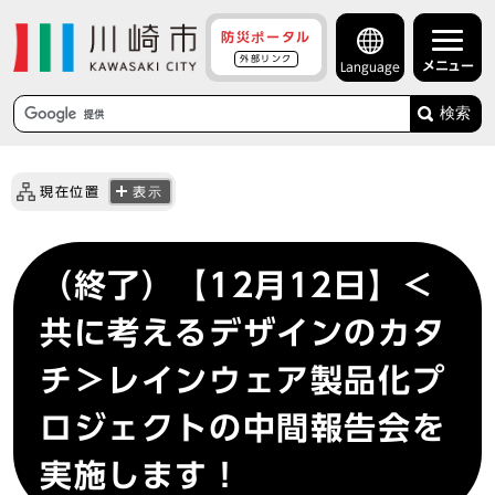
防災ポータル
外部リンク
メニュー
Language
検索
現在位置
表示
（終了）【12月12日】＜
共に考えるデザインのカタ
チ＞レインウェア製品化プ
ロジェクトの中間報告会を
実施します！