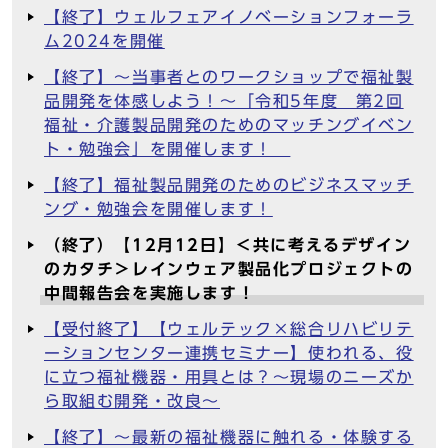
【終了】ウェルフェアイノベーションフォーラ
ム2024を開催
【終了】～当事者とのワークショップで福祉製
品開発を体感しよう！～「令和5年度 第2回
福祉・介護製品開発のためのマッチングイベン
ト・勉強会」を開催します！
【終了】福祉製品開発のためのビジネスマッチ
ング・勉強会を開催します！
（終了）【12月12日】＜共に考えるデザイン
のカタチ＞レインウェア製品化プロジェクトの
中間報告会を実施します！
【受付終了】【ウェルテック×総合リハビリテ
ーションセンター連携セミナー】使われる、役
に立つ福祉機器・用具とは？～現場のニーズか
ら取組む開発・改良～
【終了】～最新の福祉機器に触れる・体験する