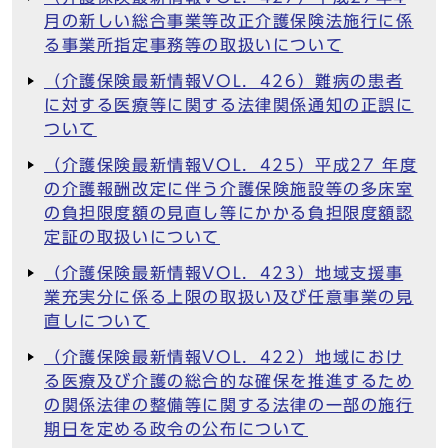
月の新しい総合事業等改正介護保険法施行に係
る事業所指定事務等の取扱いについて
（介護保険最新情報VOL．426）難病の患者
に対する医療等に関する法律関係通知の正誤に
ついて
（介護保険最新情報VOL．425）平成27 年度
の介護報酬改定に伴う介護保険施設等の多床室
の負担限度額の見直し等にかかる負担限度額認
定証の取扱いについて
（介護保険最新情報VOL．423）地域支援事
業充実分に係る上限の取扱い及び任意事業の見
直しについて
（介護保険最新情報VOL．422）地域におけ
る医療及び介護の総合的な確保を推進するため
の関係法律の整備等に関する法律の一部の施行
期日を定める政令の公布について