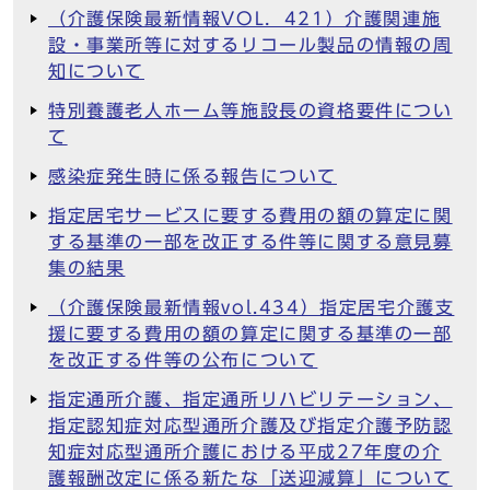
（介護保険最新情報VOL．421）介護関連施
設・事業所等に対するリコール製品の情報の周
知について
特別養護老人ホーム等施設長の資格要件につい
て
感染症発生時に係る報告について
指定居宅サービスに要する費用の額の算定に関
する基準の一部を改正する件等に関する意見募
集の結果
（介護保険最新情報vol.434）指定居宅介護支
援に要する費用の額の算定に関する基準の一部
を改正する件等の公布について
指定通所介護、指定通所リハビリテーション、
指定認知症対応型通所介護及び指定介護予防認
知症対応型通所介護における平成27年度の介
護報酬改定に係る新たな「送迎減算」について