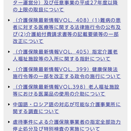
ター運営分）及び任意事業の平成27年度以降
の上限の取扱について
（介護保険最新情報VOL．408）(1)難病の患
者に対する医療等に関する法律施行令の公布及
び(2)介護給付費請求書等の記載要領等の一部
改正について
（介護保険最新情報VOL．405）指定介護老
人福祉施設等の入所に関する指針について
（介護保険最新情報VOL．399）健康保険法
施行令等の一部を改正する政令の施行について
（介護保険最新情報VOL.398）老人福祉施設
等における医薬品の使用の介助について
中国語・ロシア語の対応が可能な介護事業所に
関する調査について
虐待事件による介護保険事業者の指定全部効力
停止処分及び特別検査の実施について