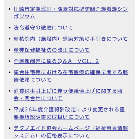
川崎市定期巡回・随時対応型訪問介護看護シン
ポジウム
法令遵守の徹底について
結核院内（施設内）感染対策の手引きについて
精神保健福祉法の改正について
介護報酬等に係るQ＆A VOL．2
集合住宅等における在宅医療の確保に関する報
告依頼について
消費税率引上げに伴う便乗値上げに関する照
会・問合せについて
平成26年度介護報酬改定により変更される重
要事項説明書の取扱いについて
テクノエイド協会ホームページ（福祉用具情報
システム）の価格表示について