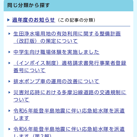
同じ分類から探す
過年度のお知らせ
（この記事の分類）
生田浄水場用地の有効利用に関する整備計画
（改訂版）の策定について
中学生向け職場体験を実施しました
（インボイス制度）適格請求書発行事業者登録
番号について
排水ポンプ車の運用の改善について
災害対応時における多摩沿線道路の交通規制に
ついて
令和6年能登半島地震に伴い応急給水隊を派遣
します
令和6年能登半島地震に伴い応急給水隊を派遣
します（第2報）