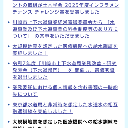
ントの取組が土木学会 2025年度インフラメン
テナンス チャレンジ賞を受賞しました
川崎市上下水道事業経営審議委員会から 「水
道事業及び下水道事業の料金制度等のあり方に
ついて」 の答申をいただきました
大規模地震を想定した医療機関への給水訓練を
実施しました！
令和7年度「川崎市上下水道局業務改善・研究
発表会（下水道部門）」を 開催し、最優秀賞
を選出しました
業務委託における個人情報を含む書類の一時紛
失について
東京都水道局と非常時を想定した水道水の相互
融通訓練を実施しました！
大規模地震を想定した医療機関への給水訓練を