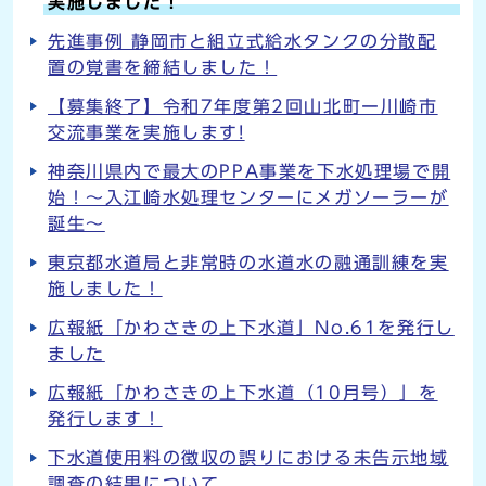
実施しました！
先進事例 静岡市と組立式給水タンクの分散配
置の覚書を締結しました！
【募集終了】令和7年度第2回山北町ー川崎市
交流事業を実施します!
神奈川県内で最大のPPA事業を下水処理場で開
始！～入江崎水処理センターにメガソーラーが
誕生～
東京都水道局と非常時の水道水の融通訓練を実
施しました！
広報紙「かわさきの上下水道」No.61を発行し
ました
広報紙「かわさきの上下水道（10月号）」を
発行します！
下水道使用料の徴収の誤りにおける未告示地域
調査の結果について