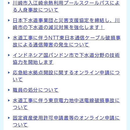
川崎市入江崎余熱利用プールスクールバスによ
る人身事故について
日本下水道事業団と災害支援協定を締結し、川
崎市の下水道の減災対策を強化します！
水道工事に伴うNTT東日本通信ケーブル破損事
故による通信障害の発生について
インドネシア国バンドン市で下水道分野の技術
協力を開始します
応急給水拠点開設に関するオンライン申請につ
いて
職員の処分について
水道工事に伴う東京電力地中送電線破損事故に
ついて
固定資産使用許可申請書等のオンライン申請に
ついて