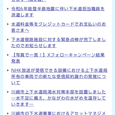
令和6年能登半島地震に伴い下水道担当職員を
派遣します
水道料金等をクレジットカードでお支払いのお
客さまへ
下水道管路施設に対する緊急点検が完了しまし
たのでお知らせします
【写真で一言！】Xフォローキャンペーン結果
発表
NHK放送が受信できる設備における上下水道局
所有の車両での新たな受信契約漏れの発覚につ
いて
川崎市上下水道局渇水対策本部を設置しました
―水不足に備え、かながわの水がめを温存して
いきます―
川崎市の下水道事業におけるアセットマネジメ