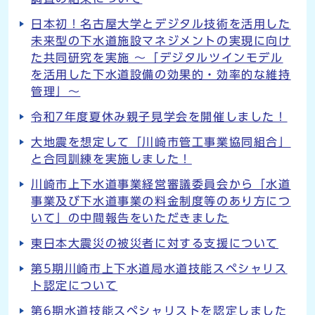
日本初！名古屋大学とデジタル技術を活用した
未来型の下水道施設マネジメントの実現に向け
た共同研究を実施 ～「デジタルツインモデル
を活用した下水道設備の効果的・効率的な維持
管理」～
令和7年度夏休み親子見学会を開催しました！
大地震を想定して「川崎市管工事業協同組合」
と合同訓練を実施しました！
川崎市上下水道事業経営審議委員会から「水道
事業及び下水道事業の料金制度等のあり方につ
いて」の中間報告をいただきました
東日本大震災の被災者に対する支援について
第5期川崎市上下水道局水道技能スペシャリス
ト認定について
第6期水道技能スペシャリストを認定しました