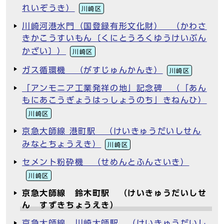
れいぞうき）
川崎区
川崎河港水門（国登録有形文化財） （かわさ
きかこうすいもん〔くにとうろくゆうけいぶん
かざい〕）
川崎区
ガス循環機 （がすじゅんかんき）
川崎区
「アンモニア工業発祥の地」記念碑 （「あん
もにあこうぎょうはっしょうのち」きねんひ）
川崎区
京急大師線 港町駅 （けいきゅうだいしせん
みなとちょうえき）
川崎区
セメント粉砕機 （せめんとふんさいき）
川崎区
京急大師線 鈴木町駅 （けいきゅうだいしせ
ん すずきちょうえき）
京急大師線 川崎大師駅 （けいきゅうだいし