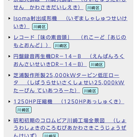
せん かわさきだいしえき）
川崎区
Isoma射出成形機 （いぞましゃしゅつせいけ
いき）
川崎区
レコード「味の素音頭」 （れこーど「あじの
もとおんど」）
川崎区
円盤録音再生機DR－14－B （えんばんろく
おんさいせいきDR－14－B）
川崎区
芝浦製作所製25,000kWタービン低圧ロー
タ （しばうらせいさくしょせい25,000kW
たーびん ていあつろーた）
川崎区
1250HP圧縮機 （1250HPあっしゅくき）
川崎区
昭和初期のコロムビア川崎工場全景図 （しょ
うわしょきのころむびあかわさきこうじょうぜ
んけいず）
川崎区