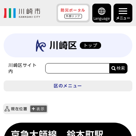
防災ポータル
外部リンク
メニュー
Language
川崎区
トップ
川崎区サイト
検索
内
区のメニュー
現在位置
表示
京急大師線 鈴木町駅