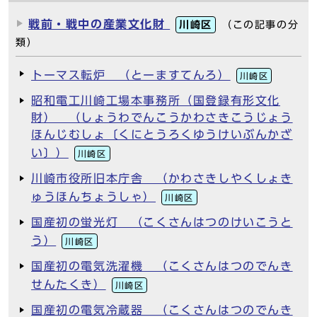
戦前・戦中の産業文化財
川崎区
（この記事の分
類）
トーマス転炉 （とーますてんろ）
川崎区
昭和電工川崎工場本事務所（国登録有形文化
財） （しょうわでんこうかわさきこうじょう
ほんじむしょ〔くにとうろくゆうけいぶんかざ
い〕）
川崎区
川崎市役所旧本庁舎 （かわさきしやくしょき
ゅうほんちょうしゃ）
川崎区
国産初の蛍光灯 （こくさんはつのけいこうと
う）
川崎区
国産初の電気洗濯機 （こくさんはつのでんき
せんたくき）
川崎区
国産初の電気冷蔵器 （こくさんはつのでんき