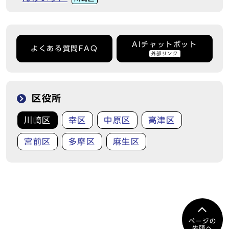
AIチャットボット
よくある質問FAQ
外部リンク
区役所
川崎区
幸区
中原区
高津区
宮前区
多摩区
麻生区
ページの
先頭へ