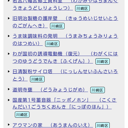
若宮八幡宮郷土資料室 （わかみやはちまんぐ
うきょうどしりょうしつ）
川崎区
旧明治製糖の護岸壁 （きゅうめいじせいとう
のごがんへき）
川崎区
うま味調味料の発明 （うまみちょうみりょう
のはつめい）
川崎区
わが国初の誘導電動機（復元） （わがくには
つのゆうどうでんき〔ふくげん〕）
川崎区
日清製粉サイロ塔 （にっしんせいふんさいろ
とう）
川崎区
道明寺甕 （どうみょうじがめ）
川崎区
国産第1号蓄音器「ニッポノホン」 （こくさ
んだい1ごうちくおんき「にっぽのほん」）
川崎区
アウマンの家 （あうまんのいえ）
川崎区