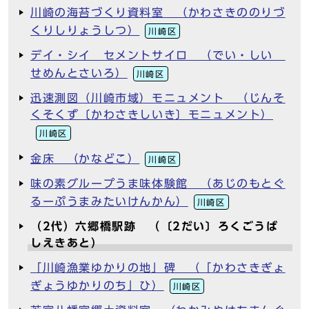
川崎の海苔づくり資料室 （かわさきののりづ
くりしりょうしつ）
川崎区
デイ・シイ セメントサイロ （でい・しい
せめんとさいろ）
川崎区
迅速測図（川崎市域）モニュメント （じんそ
くそくず〔かわさきしいき〕モニュメント）
川崎区
金床 （かなどこ）
川崎区
味の素グループうま味体験館 （あじのもとぐ
るーぷうまみたいけんかん）
川崎区
（2代）六郷橋駅跡 （〔2だい〕ろくごうば
しえきあと）
「川崎漁業ゆかりの地」碑 （「かわさきぎょ
ぎょうゆかりのち」ひ）
川崎区