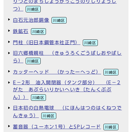
りつとのまちしょうがっこうのりしりょうし
つ）
川崎区
白石元治郎銅像
川崎区
鉄鉱石
川崎区
門柱（旧日本鋼管本社正門）
川崎区
旧六郷橋親柱 （きゅうろくごうばしおやばし
ら）
川崎区
カッターヘッド （かったーへっど）
川崎区
E－2形 油入開閉器（タンク部分） （E－2
がた あぶらいりかいへいき〔たんくぶぶ
ん〕）
川崎区
日本初の白熱電球 （にほんはつのはくねつで
んきゅう）
川崎区
蓄音器（ユーホン1号）とSPレコード
川崎区