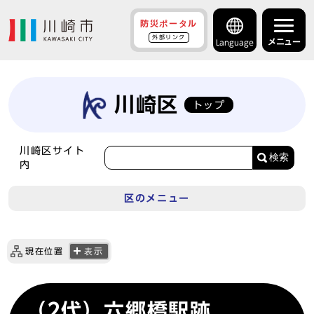
防災ポータル
外部リンク
メニュー
Language
川崎区
トップ
川崎区サイト
検索
内
区のメニュー
現在位置
表示
（2代）六郷橋駅跡