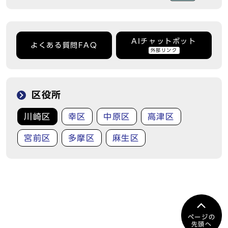
AIチャットボット
よくある質問FAQ
外部リンク
区役所
川崎区
幸区
中原区
高津区
宮前区
多摩区
麻生区
ページの
先頭へ