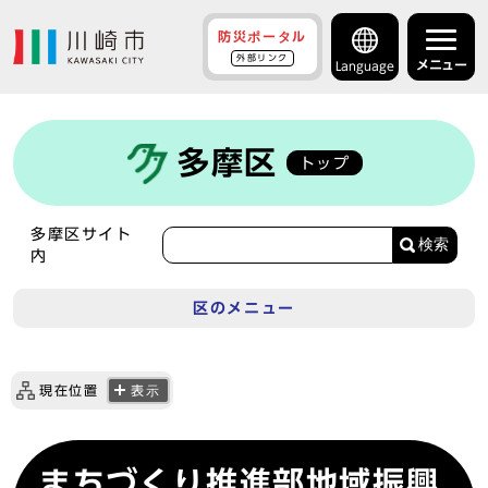
防災ポータル
外部リンク
メニュー
Language
多摩区
トップ
多摩区サイト
検索
内
区のメニュー
現在位置
表示
まちづくり推進部地域振興