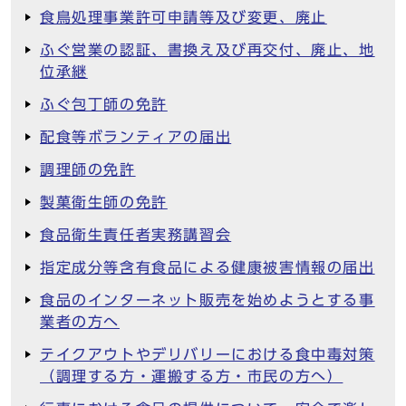
食鳥処理事業許可申請等及び変更、廃止
ふぐ営業の認証、書換え及び再交付、廃止、地
位承継
ふぐ包丁師の免許
配食等ボランティアの届出
調理師の免許
製菓衛生師の免許
食品衛生責任者実務講習会
指定成分等含有食品による健康被害情報の届出
食品のインターネット販売を始めようとする事
業者の方へ
テイクアウトやデリバリーにおける食中毒対策
（調理する方・運搬する方・市民の方へ）