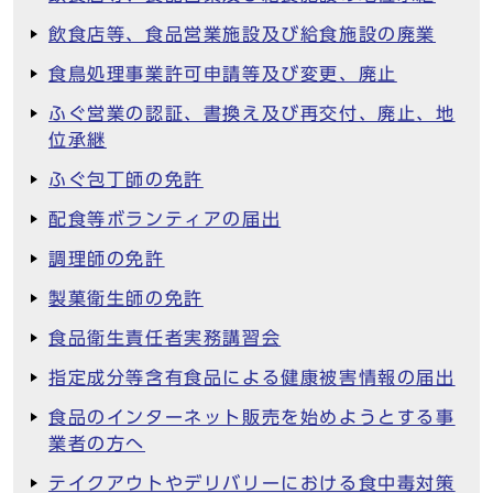
飲食店等、食品営業施設及び給食施設の廃業
食鳥処理事業許可申請等及び変更、廃止
ふぐ営業の認証、書換え及び再交付、廃止、地
位承継
ふぐ包丁師の免許
配食等ボランティアの届出
調理師の免許
製菓衛生師の免許
食品衛生責任者実務講習会
指定成分等含有食品による健康被害情報の届出
食品のインターネット販売を始めようとする事
業者の方へ
テイクアウトやデリバリーにおける食中毒対策