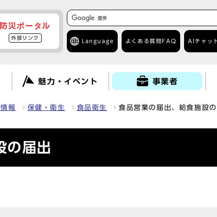
防災ポータル
外部リンク
Language
よくある質問
FAQ
AIチャッ
て
魅力・イベント
事業者
種情報
保健・衛生
食品衛生
食品営業の届出、給食施設の
設の届出