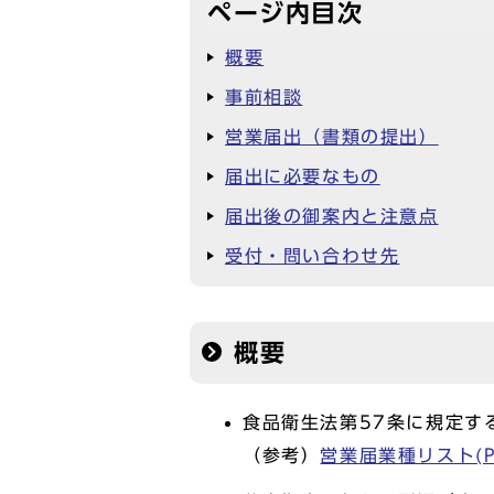
ページ内目次
概要
事前相談
営業届出（書類の提出）
届出に必要なもの
届出後の御案内と注意点
受付・問い合わせ先
概要
食品衛生法第57条に規定す
（参考）
営業届業種リスト(PD