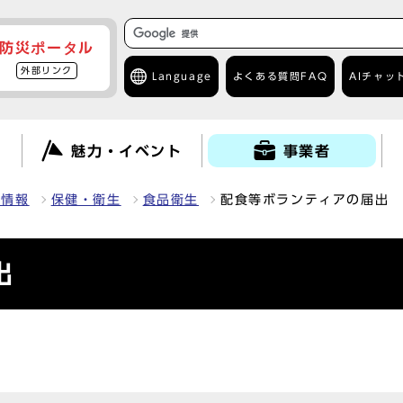
防災ポータル
外部リンク
Language
よくある質問
FAQ
AIチャッ
て
魅力・イベント
事業者
種情報
保健・衛生
食品衛生
配食等ボランティアの届出
出