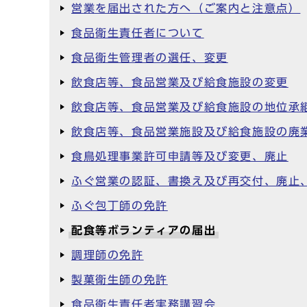
営業を届出された方へ（ご案内と注意点）
食品衛生責任者について
食品衛生管理者の選任、変更
飲食店等、食品営業及び給食施設の変更
飲食店等、食品営業及び給食施設の地位承
飲食店等、食品営業施設及び給食施設の廃
食鳥処理事業許可申請等及び変更、廃止
ふぐ営業の認証、書換え及び再交付、廃止
ふぐ包丁師の免許
配食等ボランティアの届出
調理師の免許
製菓衛生師の免許
食品衛生責任者実務講習会