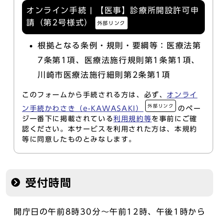
オンライン手続 | 【医事】診療所開設許可申
請（第2号様式）
外部リンク
根拠となる条例・規則・要綱等：医療法第
7条第1項、医療法施行規則第1条第1項、
川崎市医療法施行細則第2条第1項
このフォームから手続される方は、必ず、
オンライ
外部リンク
ン手続かわさき（e-KAWASAKI）
のペー
ジ一番下に掲載されている
利用規約等
を事前にご確
認ください。本サービスを利用された方は、本規約
等に同意したものとみなします。
受付時間
開庁日の午前8時30分～午前12時、午後1時から