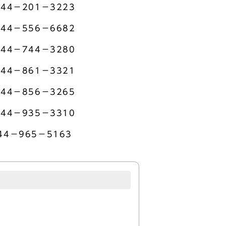
－201－3223
－556－6682
－744－3280
－861－3321
－856－3265
－935－3310
－965－5163