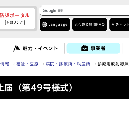
防災ポータル
外部リンク
Language
よくある質問
FAQ
AIチャッ
て
魅力・イベント
事業者
種情報
福祉・医療
病院・診療所・助産所
診療用放射線照
止届（第49号様式）