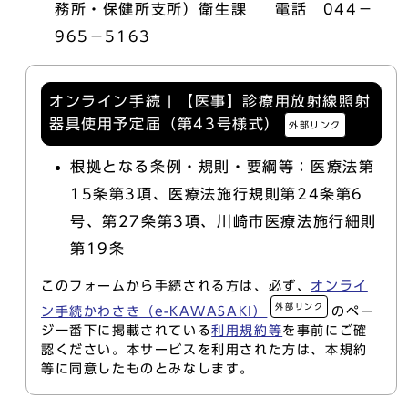
務所・保健所支所）衛生課 電話 044－
965－5163
オンライン手続 | 【医事】診療用放射線照射
器具使用予定届（第43号様式）
外部リンク
根拠となる条例・規則・要綱等：医療法第
15条第3項、医療法施行規則第24条第6
号、第27条第3項、川崎市医療法施行細則
第19条
このフォームから手続される方は、必ず、
オンライ
外部リンク
ン手続かわさき（e-KAWASAKI）
のペー
ジ一番下に掲載されている
利用規約等
を事前にご確
認ください。本サービスを利用された方は、本規約
等に同意したものとみなします。