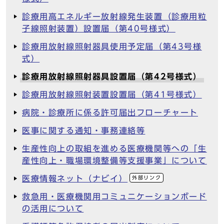
診療用高エネルギー放射線発生装置（診療用粒
子線照射装置）設置届（第40号様式）
診療用放射線照射器具使用予定届（第43号様
式）
診療用放射線照射器具設置届（第42号様式）
診療用放射線照射装置設置届（第41号様式）
病院・診療所に係る許可届出フローチャート
医事に関する通知・事務連絡等
生産性向上の取組を進める医療機関等への「生
産性向上・職場環境整備等支援事業」について
医療情報ネット（ナビイ）
外部リンク
救急用・医療機関用コミュニケーションボード
の活用について