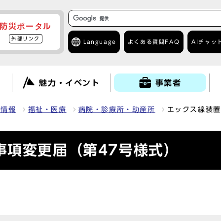
防災ポータル
外部リンク
Language
よくある質問
FAQ
AIチャッ
て
魅力・イベント
事業者
種情報
福祉・医療
病院・診療所・助産所
エックス線装置
事項変更届（第47号様式）