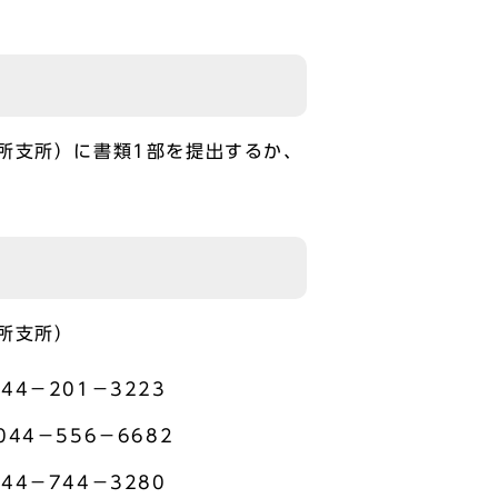
所支所）に書類1部を提出するか、
所支所）
－201－3223
4－556－6682
－744－3280