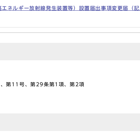
ネルギー放射線発生装置等）設置届出事項変更届（記入例）(
、第11号、第29条第1項、第2項