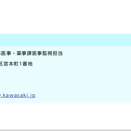
部医事・薬事課医事監視担当
崎区宮本町1番地
y.kawasaki.jp