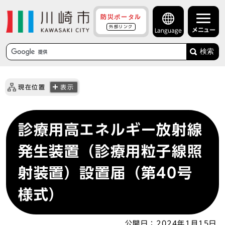
防災ポータル
外部リンク
メニュー
Language
検索
現在位置
表示
診療用高エネルギー放射線
発生装置（診療用粒子線照
射装置）設置届（第40号
様式）
公開日：
2024年1月15日