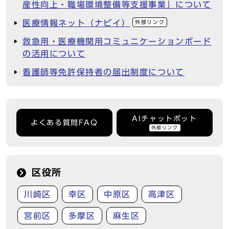
産性向上・職場環境整備等支援事業」について
医療情報ネット（ナビイ）
外部リンク
救急用・医療機関用コミュニケーションボード
の活用について
看護師等免許保持者の届出制度について
AIチャットボット
よくある質問FAQ
外部リンク
区役所
川崎区
幸区
中原区
高津区
宮前区
多摩区
麻生区