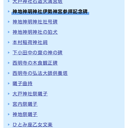
大戸神社石造天満宮塔
神地神明神社伊勢神宮参拝記念碑
神地神明神社社号碑
神地神明神社の狛犬
本村稲荷神社祠
下小田中の齋の神の碑
西明寺の木食観正碑
西明寺の弘法大師供養塔
囃子曲持
大戸神社祭囃子
宮内祭囃子
神地祭囃子
ひとみ座乙女文楽