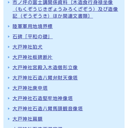
市ノ坪の富士講関係資料〔木造食行身禄坐像
（もくぞうじきぎょうみろくざぞう）及び造像
記（ぞうぞうき）ほか関連文書類〕
陸軍軍用地境界標
石碑「平和の礎」
大戸神社狛犬
大戸神社板碑断片
大戸神社宮殿入木造僧形立像
大戸神社石造八臂弁財天像塔
大戸神社庚申塔
大戸神社石造堅牢地神像塔
大戸神社石造八臂馬頭観音像塔
大戸神社扁額