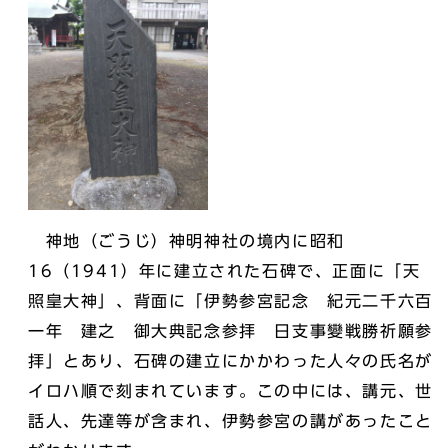
神地（ごうじ）神明神社の境内に昭和
16（1941）年に建立された石碑で、正面に「天
照皇大神」、背面に「伊勢参宮記念 紀元二千六百
一年 建之 御大典記念参拝 日支事變戦勝祈願参
拝」とあり、石碑の建立にかかわった人々の氏名が
イロハ順で刻まれています。この中には、講元、世
話人、先達等が含まれ、伊勢参宮の講があったこと