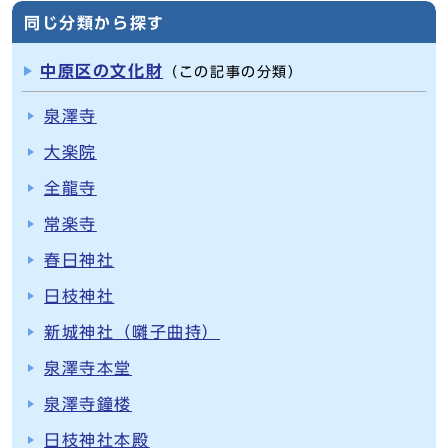
同じ分類から探す
中原区の文化財
（この記事の分類）
泉澤寺
大楽院
全龍寺
常楽寺
春日神社
日枝神社
新城神社（囃子曲持）
泉澤寺本堂
泉澤寺鐘楼
日枝神社本殿