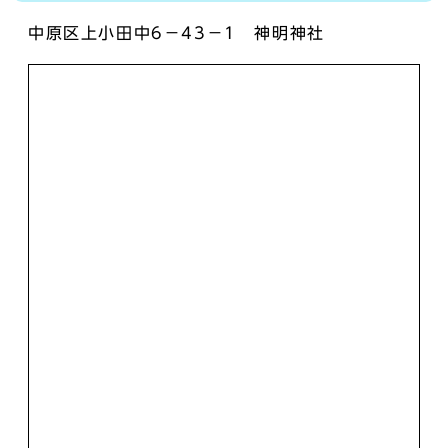
中原区上小田中6－43－1 神明神社