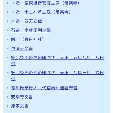
木造 聖観世音菩薩立像（常楽寺）
木造 十二神将立像（常楽寺）
木造 四天立像
石造 小林正利坐像
鰐口（春日神社）
泉澤寺文書
後北条氏の虎の印判状 天正十五年八月十八日
付
後北条氏の虎の印判状 天正十八年三月十六日
付
徳川氏奉行人（代官頭）連署奉書
安楽寺文書
原家文書