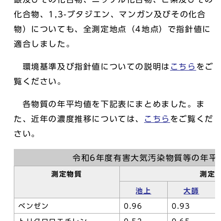
化合物、1,3-ブタジエン、マンガン及びその化合
物）についても、全測定地点（4地点）で指針値に
適合しました。
環境基準及び指針値についての説明は
こちら
をご
覧ください。
各物質の年平均値を下記表にまとめました。ま
た、近年の濃度推移については、
こちら
をご覧くだ
さい。
令和6年度有害大気汚染物質等の年平均
測定物質
測定
池上
大師
ベンゼン
0.96
0.93