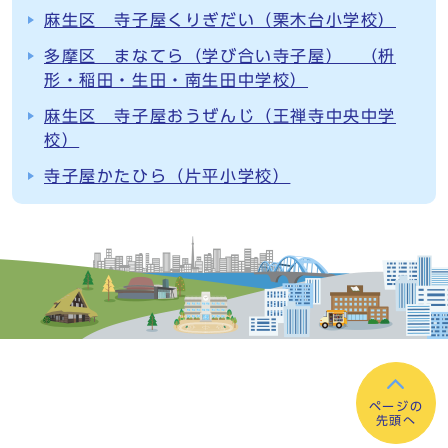
麻生区 寺子屋くりぎだい（栗木台小学校）
多摩区 まなてら（学び合い寺子屋） （枡
形・稲田・生田・南生田中学校）
麻生区 寺子屋おうぜんじ（王禅寺中央中学
校）
寺子屋かたひら（片平小学校）
ページの
先頭へ