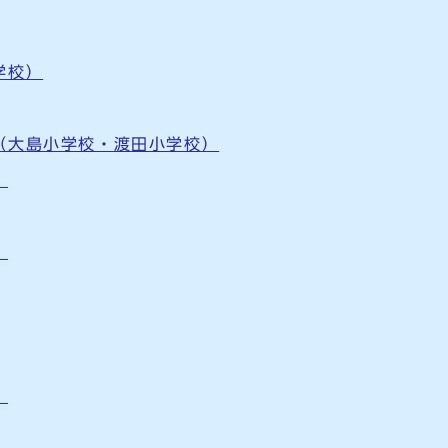
学校）
（大島小学校・渡田小学校）
）
）
）