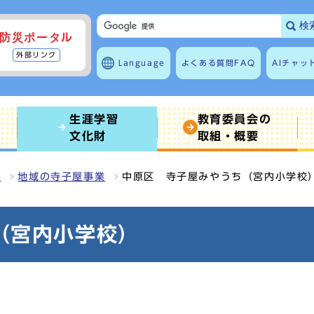
検
防災ポータル
外部リンク
Language
よくある質問
FAQ
AIチャッ
生涯学習
教育委員会の
文化財
取組・概要
習
地域の寺子屋事業
中原区 寺子屋みやうち（宮内小学校
（宮内小学校）