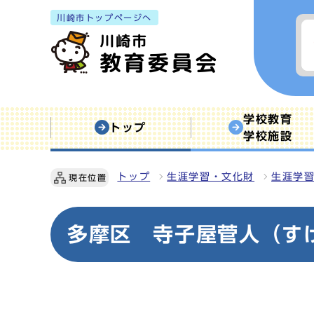
川崎市トップページへ
学校教育
トップ
学校施設
トップ
生涯学習・文化財
生涯学
現在位置
多摩区 寺子屋菅人（す