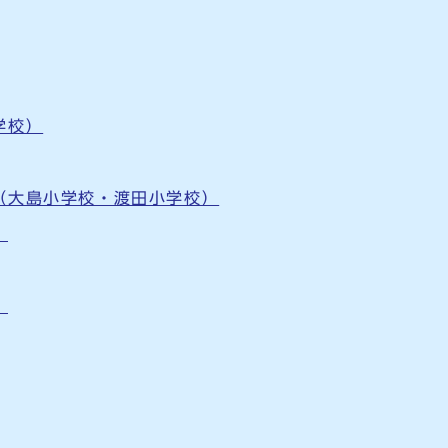
学校）
（大島小学校・渡田小学校）
）
）