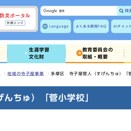
検
防災ポータル
外部リンク
Language
よくある質問
FAQ
AIチャッ
生涯学習
教育委員会の
文化財
取組・概要
習
地域の寺子屋事業
多摩区 寺子屋菅人（すげんちゅ）「
げんちゅ）「菅小学校」