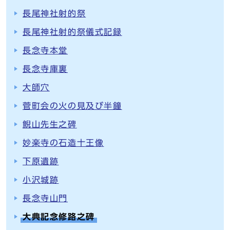
長尾神社射的祭
長尾神社射的祭儀式記録
長念寺本堂
長念寺庫裏
大師穴
菅町会の火の見及び半鐘
鯢山先生之碑
妙楽寺の石造十王像
下原遺跡
小沢城跡
長念寺山門
大典記念修路之碑