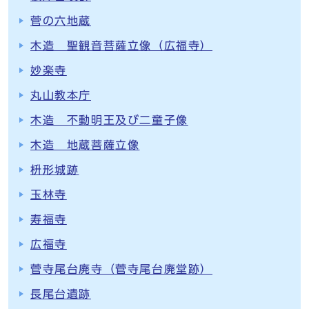
菅の六地蔵
木造 聖観音菩薩立像（広福寺）
妙楽寺
丸山教本庁
木造 不動明王及び二童子像
木造 地蔵菩薩立像
枡形城跡
玉林寺
寿福寺
広福寺
菅寺尾台廃寺（菅寺尾台廃堂跡）
長尾台遺跡