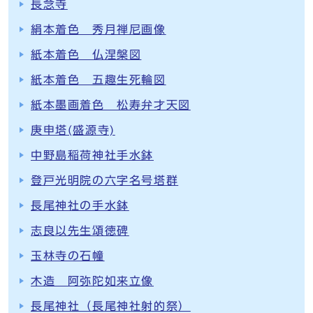
長念寺
絹本着色 秀月禅尼画像
紙本着色 仏涅槃図
紙本着色 五趣生死輪図
紙本墨画着色 松寿弁才天図
庚申塔(盛源寺)
中野島稲荷神社手水鉢
登戸光明院の六字名号塔群
長尾神社の手水鉢
志良以先生頌徳碑
玉林寺の石幢
木造 阿弥陀如来立像
長尾神社（長尾神社射的祭）