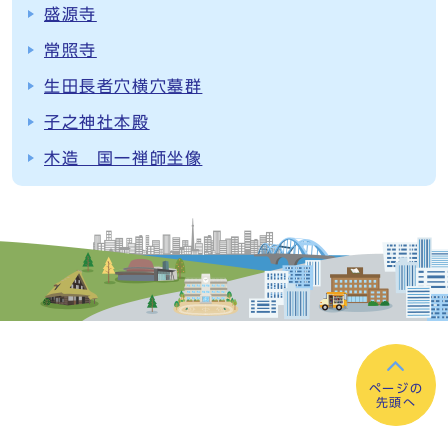
盛源寺
常照寺
生田長者穴横穴墓群
子之神社本殿
木造 国一禅師坐像
ページの
先頭へ