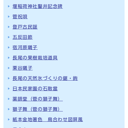
堰稲荷神社鑿井記念碑
菅祝唄
登戸古民謡
五反田節
宿河原囃子
長尾の果樹栽培道具
栗谷囃子
長尾の天然氷づくりの鋸・鉤
日本民家園の石敢當
薬師堂（菅の獅子舞）
獅子舞（菅の獅子舞）
紙本金地著色 鳥合わせ図屏風