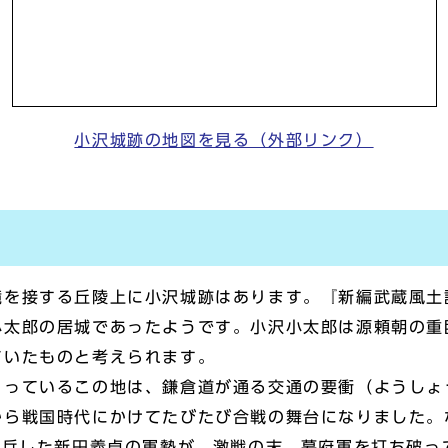
小沢城跡の地図を見る（外部リンク）
を接する丘陵上に小沢城跡はあります。『新編武蔵風土
小太郎の居城であったようです。小沢小太郎は源頼朝の重
ていたものと考えられます。
っているこの地は、鎌倉道が通る交通の要衝（ようしょ
から戦国時代にかけてたびたび合戦の舞台になりました。
挙兵した新田義貞の軍勢が、激戦の末、幕府軍を打ち破っ