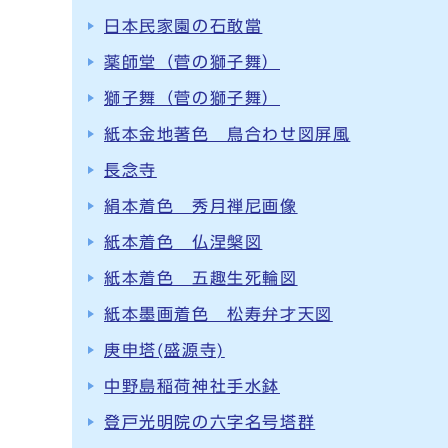
日本民家園の石敢當
薬師堂（菅の獅子舞）
獅子舞（菅の獅子舞）
紙本金地著色 鳥合わせ図屏風
長念寺
絹本着色 秀月禅尼画像
紙本着色 仏涅槃図
紙本着色 五趣生死輪図
紙本墨画着色 松寿弁才天図
庚申塔(盛源寺)
中野島稲荷神社手水鉢
登戸光明院の六字名号塔群