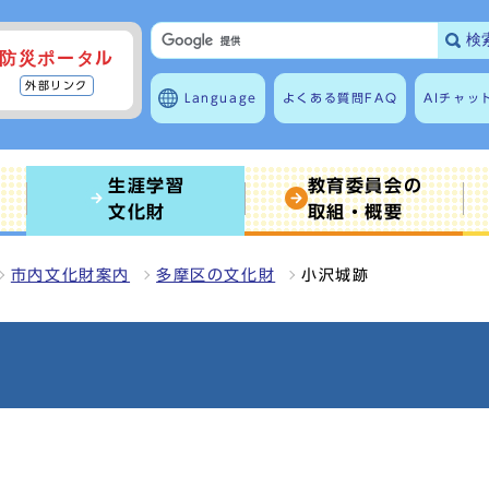
検
防災ポータル
外部リンク
Language
よくある質問
FAQ
AIチャッ
生涯学習
教育委員会の
文化財
取組・概要
市内文化財案内
多摩区の文化財
小沢城跡