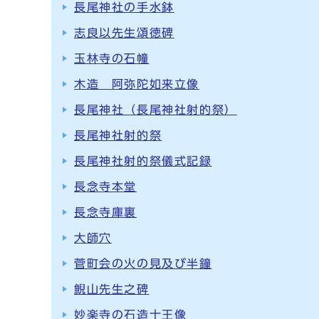
長尾神社の手水鉢
志良以先生頌徳碑
玉林寺の石幢
木造 阿弥陀如来立像
長尾神社（長尾神社射的祭）
長尾神社射的祭
長尾神社射的祭儀式記録
長念寺本堂
長念寺庫裏
大師穴
菅町会の火の見及び半鐘
鯢山先生之碑
妙楽寺の石造十王像