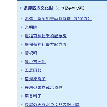
多摩区の文化財
（この記事の分類）
木造 薬師如来両脇侍像（妙楽寺）
光明院
堰稲荷神社架橋記念碑
堰稲荷神社鑿井記念碑
菅祝唄
登戸古民謡
五反田節
宿河原囃子
長尾の果樹栽培道具
栗谷囃子
長尾の天然氷づくりの鋸・鉤