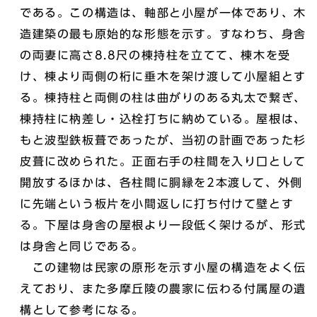
である。この構造は、軸部と小屋が一体であり、木
造建築の最も原始的な形態を示す。すなわち、身舎
の両妻に高さ8.8尺の棟持柱を立てて、棟木を受
け、棟より両側の桁に垂木を架け渡して小屋組とす
る。棟持柱と両側の柱は曲がりのある丸太で繋ぎ、
棟持柱に枘差し・込栓打ちに納めている。屋根は、
もと波型鉄板葺であったが、当初の計画であった杉
皮葺に改められた。正面右手の柱間を入り口として
開放するほかは、各柱間に胴縁を2本渡して、外側
に先端という板片を小間返しに打ち付けて壁とす
る。下屋は身舎の屋根より一段低く架けるが、形式
は身舎と同じである。
この建物は民家の原形を示す小屋の構造をよく伝
えており、また多摩丘陵の農家に伝わる付属屋の遺
構として参考になる。