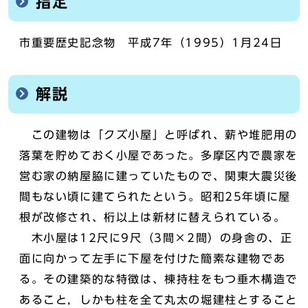
指定
市重要歴史記念物 平成7年（1995）1月24日
解説
この建物は「クズ小屋」と呼ばれ、薪や堆肥用の
落葉を貯めておく小屋であった。多摩区内で農家を
営む家の納屋脇に建っていたもので、関東大震災後
間もない頃に建てられたという。昭和25年頃に屋
根が改修され、桁以上は新材に替えられている。
木小屋は12尺に9尺（3間×2間）の身舎の、正
面に向かって左手に下屋を付けた簡素な建物であ
る。その建築的な特徴は、棟持柱をもつ垂木構造で
あること，しかも柱を全て丸太の堀建柱とすること