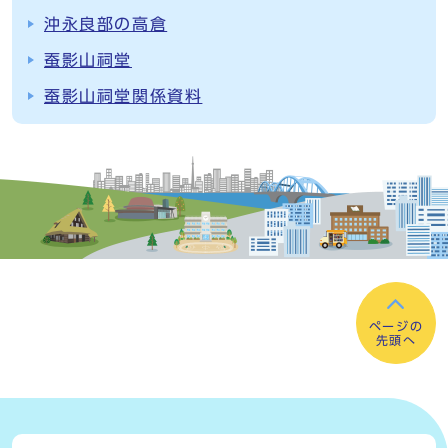
沖永良部の高倉
蚕影山祠堂
蚕影山祠堂関係資料
ページの
先頭へ