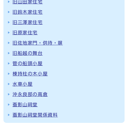
旧山田家住宅
旧鈴木家住宅
旧三澤家住宅
旧原家住宅
旧佐地家門・供待・塀
旧船越の舞台
菅の船頭小屋
棟持柱の木小屋
水車小屋
沖永良部の高倉
蚕影山祠堂
蚕影山祠堂関係資料