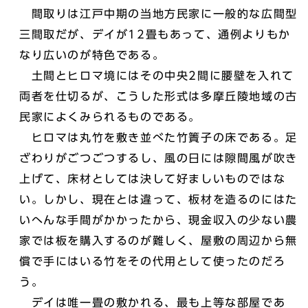
間取りは江戸中期の当地方民家に一般的な広間型
三間取だが、デイが12畳もあって、通例よりもか
なり広いのが特色である。
土間とヒロマ境にはその中央2間に腰壁を入れて
両者を仕切るが、こうした形式は多摩丘陵地域の古
民家によくみられるものである。
ヒロマは丸竹を敷き並べた竹簀子の床である。足
ざわりがごつごつするし、風の日には隙間風が吹き
上げて、床材としては決して好ましいものではな
い。しかし、現在とは違って、板材を造るのにはた
いへんな手間がかかったから、現金収入の少ない農
家では板を購入するのが難しく、屋敷の周辺から無
償で手にはいる竹をその代用として使ったのだろ
う。
デイは唯一畳の敷かれる、最も上等な部屋であ