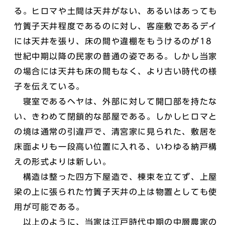
る。ヒロマや土間は天井がない、あるいはあっても
竹簀子天井程度であるのに対し、客座敷であるデイ
には天井を張り、床の間や違棚をもうけるのが18
世紀中期以降の民家の普通の姿である。しかし当家
の場合には天井も床の間もなく、より古い時代の様
子を伝えている。
寝室であるヘヤは、外部に対して開口部を持たな
い、きわめて閉鎖的な部屋である。しかしヒロマと
の境は通常の引違戸で、清宮家に見られた、敷居を
床面よりも一段高い位置に入れる、いわゆる納戸構
えの形式よりは新しい。
構造は整った四方下屋造で、棟束を立てず、上屋
梁の上に張られた竹簀子天井の上は物置としても使
用が可能である。
以上のように、当家は江戸時代中期の中層農家の