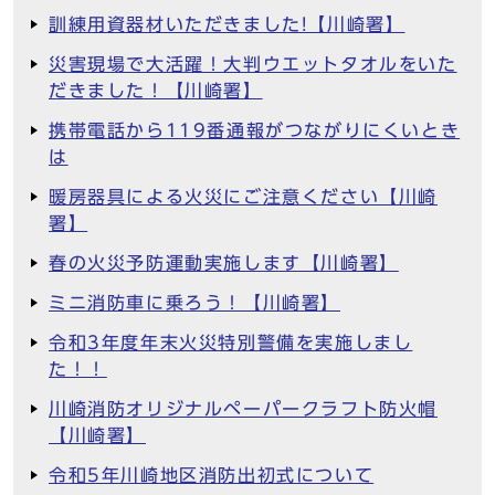
訓練用資器材いただきました!【川崎署】
災害現場で大活躍！大判ウエットタオルをいた
だきました！【川崎署】
携帯電話から119番通報がつながりにくいとき
は
暖房器具による火災にご注意ください【川崎
署】
春の火災予防運動実施します【川崎署】
ミニ消防車に乗ろう！【川崎署】
令和3年度年末火災特別警備を実施しまし
た！！
川崎消防オリジナルペーパークラフト防火帽
【川崎署】
令和5年川崎地区消防出初式について