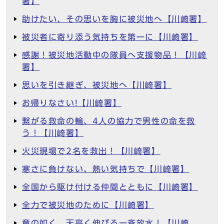
署】
助けたい、その思いを胸に被災地へ【川崎署】
被災者に寄り添う気持ちを第一に【川崎署】
感謝！被災地活動中の隊員へ支援物品！【川崎
署】
思いを引き継ぎ、被災地へ【川崎署】
お帰りなさい!【川崎署】
繋がる救命の輪、4人の協力で男性の命を救
う！【川崎署】
火災現場で2名を救出！【川崎署】
寒さに負けない、熱い気持ちで【川崎署】
全国から駆け付ける仲間とともに【川崎署】
全力で被災地のために【川崎署】
竜の如く、天高く伸びる一斉放水！【川崎