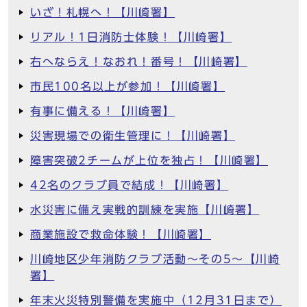
いざ！札幌へ！【川崎署】
リアル！1日消防士体験！【川崎署】
右へならえ！なおれ！番号！【川崎署】
市民100名以上が参加！【川崎署】
有事に備える！【川崎署】
災害現場での衛生管理に！【川崎署】
障害突破2チームが上位を独占！【川崎署】
42名のクラブ員で結成！【川崎署】
水災害に備え実戦的訓練を実施【川崎署】
商業施設で救命体験！【川崎署】
川崎地区少年消防クラブ活動～その5～【川崎
署】
年末火災特別警備を実施中（12月31日まで）