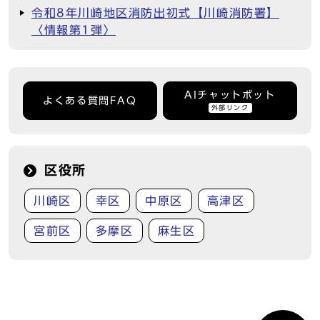
令和8年川崎地区消防出初式【川崎消防署】
〈情報第1弾〉
AIチャットボット
よくある質問FAQ
外部リンク
区役所
川崎区
幸区
中原区
高津区
宮前区
多摩区
麻生区