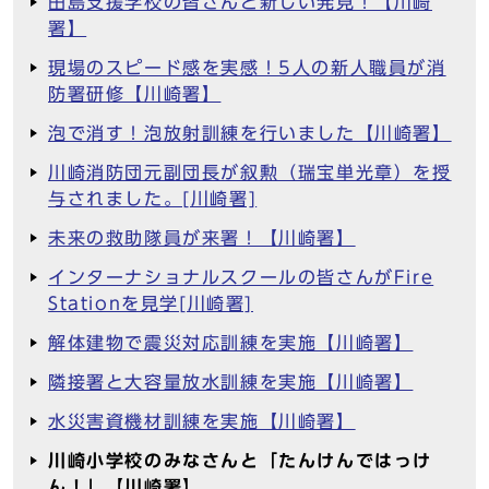
田島支援学校の皆さんと新しい発見！【川崎
署】
現場のスピード感を実感！5人の新人職員が消
防署研修【川崎署】
泡で消す！泡放射訓練を行いました【川崎署】
川崎消防団元副団長が叙勲（瑞宝単光章）を授
与されました。[川崎署]
未来の救助隊員が来署！【川崎署】
インターナショナルスクールの皆さんがFire
Stationを見学[川崎署]
解体建物で震災対応訓練を実施【川崎署】
隣接署と大容量放水訓練を実施【川崎署】
水災害資機材訓練を実施【川崎署】
川崎小学校のみなさんと「たんけんではっけ
ん！」【川崎署】