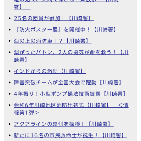
署】
25名の団員が参加！【川崎署】
『防火ポスター展』を開催中！【川崎署】
海の上の消防車！？【川崎署】
繋がったバトン、2人の勇気が命を救う！【川
崎署】
インドからの激励【川崎署】
障害突破チームが全国大会で躍動【川崎署】
4年振り！小型ポンプ操法技術披露【川崎署】
令和6年川崎地区消防出初式【川崎署】 ＜情
報第1弾＞
アクアラインの裏側を探検！【川崎署】
新たに16名の市民救命士が誕生！【川崎署】