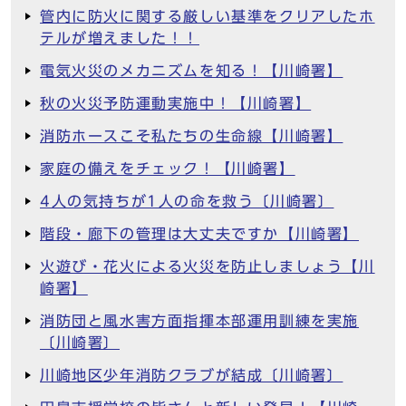
管内に防火に関する厳しい基準をクリアしたホ
テルが増えました！！
電気火災のメカニズムを知る！【川崎署】
秋の火災予防運動実施中！【川崎署】
消防ホースこそ私たちの生命線【川崎署】
家庭の備えをチェック！【川崎署】
4人の気持ちが1人の命を救う〔川崎署〕
階段・廊下の管理は大丈夫ですか【川崎署】
火遊び・花火による火災を防止しましょう【川
崎署】
消防団と風水害方面指揮本部運用訓練を実施
〔川崎署〕
川崎地区少年消防クラブが結成〔川崎署〕