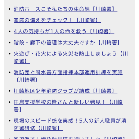
消防ホースこそ私たちの生命線【川崎署】
家庭の備えをチェック！【川崎署】
4人の気持ちが1人の命を救う〔川崎署〕
階段・廊下の管理は大丈夫ですか【川崎署】
火遊び・花火による火災を防止しましょう【川
崎署】
消防団と風水害方面指揮本部運用訓練を実施
〔川崎署〕
川崎地区少年消防クラブが結成〔川崎署〕
田島支援学校の皆さんと新しい発見！【川崎
署】
現場のスピード感を実感！5人の新人職員が消
防署研修【川崎署】