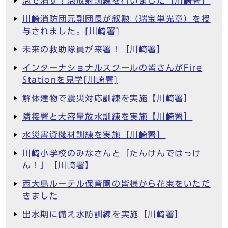
泡で消す！泡放射訓練を行いました【川崎署】
川崎消防団元副団長が叙勲（瑞宝単光章）を授
与されました。[川崎署]
未来の救助隊員が来署！【川崎署】
インターナショナルスクールの皆さんがFire
Stationを見学[川崎署]
解体建物で震災対応訓練を実施【川崎署】
隣接署と大容量放水訓練を実施【川崎署】
水災害資機材訓練を実施【川崎署】
川崎小学校のみなさんと「たんけんではっけ
ん！」【川崎署】
西大島ルーテル保育園の皆様から花束をいただ
きました
出水期に備え水防訓練を実施【川崎署】