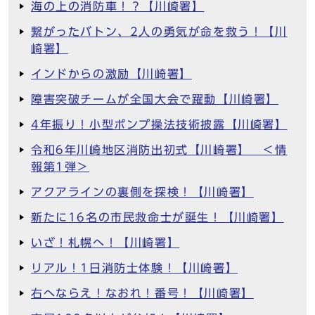
海の上の消防車！？【川崎署】
繋がったバトン、2人の勇気が命を救う！【川
崎署】
インドからの激励【川崎署】
障害突破チームが全国大会で躍動【川崎署】
4年振り！小型ポンプ操法技術披露【川崎署】
令和6年川崎地区消防出初式【川崎署】 ＜情
報第1弾＞
アクアラインの裏側を探検！【川崎署】
新たに16名の市民救命士が誕生！【川崎署】
いざ！札幌へ！【川崎署】
リアル！1日消防士体験！【川崎署】
右へならえ！なおれ！番号！【川崎署】