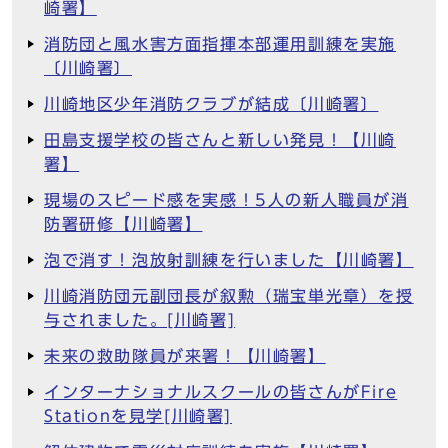
崎署】
消防団と風水害方面指揮本部運用訓練を実施
〔川崎署〕
川崎地区少年消防クラブが結成〔川崎署〕
田島支援学校の皆さんと新しい発見！【川崎
署】
現場のスピード感を実感！5人の新人職員が消
防署研修【川崎署】
泡で消す！泡放射訓練を行いました【川崎署】
川崎消防団元副団長が叙勲（瑞宝単光章）を授
与されました。[川崎署]
未来の救助隊員が来署！【川崎署】
インターナショナルスクールの皆さんがFire
Stationを見学[川崎署]