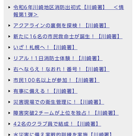
令和6年川崎地区消防出初式【川崎署】 ＜情
報第1弾＞
アクアラインの裏側を探検！【川崎署】
新たに16名の市民救命士が誕生！【川崎署】
いざ！札幌へ！【川崎署】
リアル！1日消防士体験！【川崎署】
右へならえ！なおれ！番号！【川崎署】
市民100名以上が参加！【川崎署】
有事に備える！【川崎署】
災害現場での衛生管理に！【川崎署】
障害突破2チームが上位を独占！【川崎署】
42名のクラブ員で結成！【川崎署】
水災害に備え実戦的訓練を実施【川崎署】