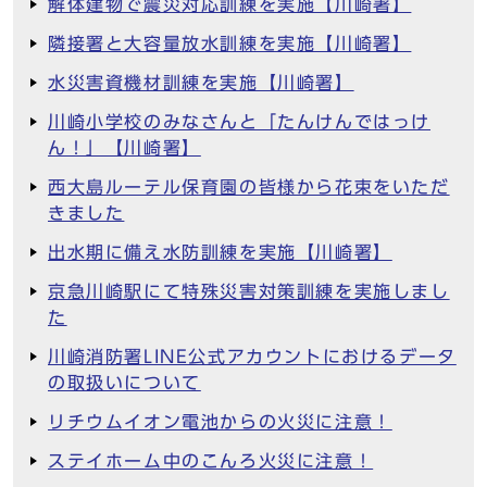
解体建物で震災対応訓練を実施【川崎署】
隣接署と大容量放水訓練を実施【川崎署】
水災害資機材訓練を実施【川崎署】
川崎小学校のみなさんと「たんけんではっけ
ん！」【川崎署】
西大島ルーテル保育園の皆様から花束をいただ
きました
出水期に備え水防訓練を実施【川崎署】
京急川崎駅にて特殊災害対策訓練を実施しまし
た
川崎消防署LINE公式アカウントにおけるデータ
の取扱いについて
リチウムイオン電池からの火災に注意！
ステイホーム中のこんろ火災に注意！