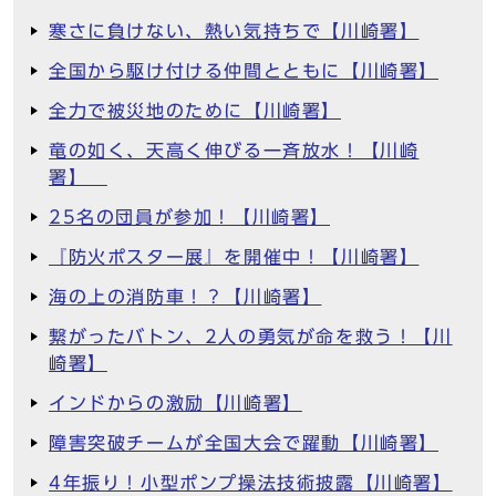
寒さに負けない、熱い気持ちで【川崎署】
全国から駆け付ける仲間とともに【川崎署】
全力で被災地のために【川崎署】
竜の如く、天高く伸びる一斉放水！【川崎
署】
25名の団員が参加！【川崎署】
『防火ポスター展』を開催中！【川崎署】
海の上の消防車！？【川崎署】
繋がったバトン、2人の勇気が命を救う！【川
崎署】
インドからの激励【川崎署】
障害突破チームが全国大会で躍動【川崎署】
4年振り！小型ポンプ操法技術披露【川崎署】