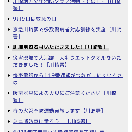
川崎地区少年消防クラブ活動～その1～【川崎
署】
9月9日は救急の日！
京急川崎駅で多数傷病者対応訓練を実施【川崎
署】
訓練用資器材いただきました!【川崎署】
災害現場で大活躍！大判ウエットタオルをいた
だきました！【川崎署】
携帯電話から119番通報がつながりにくいとき
は
暖房器具による火災にご注意ください【川崎
署】
春の火災予防運動実施します【川崎署】
ミニ消防車に乗ろう！【川崎署】