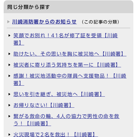
同じ分類から探す
川崎消防署からのお知らせ
（この記事の分類）
笑顔でお別れ！41名が修了証を受領【川崎
署】
助けたい、その思いを胸に被災地へ【川崎署】
被災者に寄り添う気持ちを第一に【川崎署】
感謝！被災地活動中の隊員へ支援物品！【川崎
署】
思いを引き継ぎ、被災地へ【川崎署】
お帰りなさい!【川崎署】
繋がる救命の輪、4人の協力で男性の命を救
う！【川崎署】
火災現場で2名を救出！【川崎署】