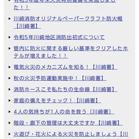
令和3年度年末火災特別警備を実施しまし
た！！
川崎消防オリジナルペーパークラフト防火帽
【川崎署】
令和5年川崎地区消防出初式について
管内に防火に関する厳しい基準をクリアしたホ
テルが増えました！！
電気火災のメカニズムを知る！【川崎署】
秋の火災予防運動実施中！【川崎署】
消防ホースこそ私たちの生命線【川崎署】
家庭の備えをチェック！【川崎署】
4人の気持ちが1人の命を救う〔川崎署〕
階段・廊下の管理は大丈夫ですか【川崎署】
火遊び・花火による火災を防止しましょう【川