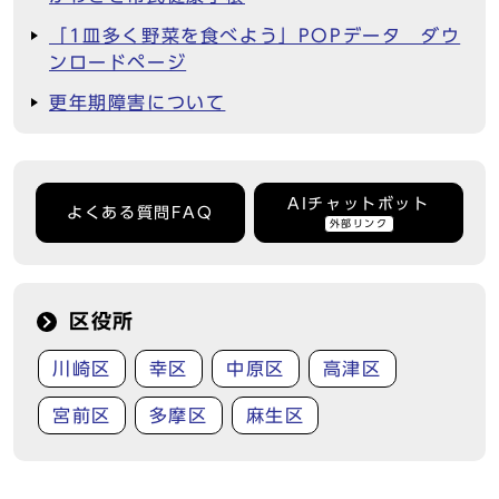
「1皿多く野菜を食べよう」POPデータ ダウ
ンロードページ
更年期障害について
AIチャットボット
よくある質問FAQ
外部リンク
区役所
川崎区
幸区
中原区
高津区
宮前区
多摩区
麻生区