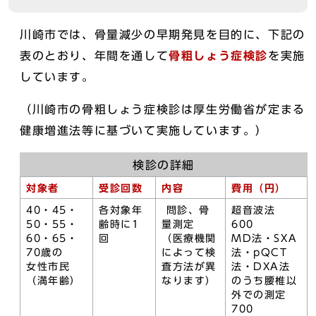
川崎市では、骨量減少の早期発見を目的に、下記の
表のとおり、年間を通して
骨粗しょう症検診
を実施
しています。
（川崎市の骨粗しょう症検診は厚生労働省が定まる
健康増進法等に基づいて実施しています。）
検診の詳細
対象者
受診回数
内容
費用（円）
40・45・
各対象年
問診、骨
超音波法
50・55・
齢時に1
量測定
600
60・65・
回
（医療機関
MD法・SXA
70歳の
によって検
法・pQCT
女性市民
査方法が異
法・DXA法
（満年齢）
なります）
のうち腰椎以
外での測定
700