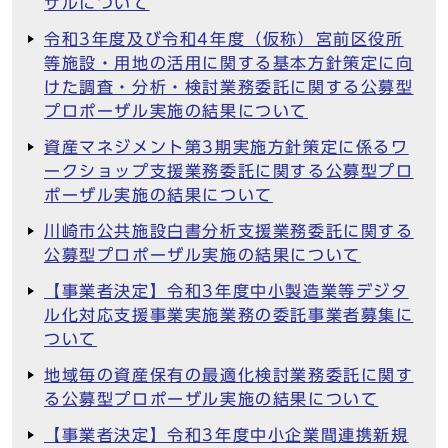
ザルについて
令和3年度及び令和4年度（仮称）宮前区役所
等施設・用地の活用に関する基本方針策定に向
けた調査・分析・検討業務委託に関する公募型
プロポーザル実施の結果について
資産マネジメント第3期実施方針策定に係るワ
ークショップ支援業務委託に関する公募型プロ
ポーザル実施の結果について
川崎市公共施設白書分析支援業務委託に関する
公募型プロポーザル実施の結果について
【事業者決定】令和3年度中小製造業等デジタ
ル化対応支援事業実施業務の委託事業者募集に
ついて
地域毎の資産保有の最適化検討業務委託に関す
る公募型プロポーザル実施の結果について
【事業者決定】令和3年度中小企業間連携新規