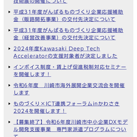
技術展の開催について
平成31年度がんばるものづくり企業応援補助
金（販路開拓事業）の交付先決定について
平成31年度がんばるものづくり企業応援補助
金（経営改善事業）の交付先決定について
2024年度Kawasaki Deep Tech
Acceleratorの支援対象者が決定しました
インボイス制度・賃上げ促進税制対応セミナー
を開催します！
令和6年度 川崎市海外展開企業交流会を開催
します
ものづくり×ICT連携フォーラムinかわさき
2024を開催します！
【募集終了】令和6年度川崎市中小企業DXモデ
ル開発支援事業 専門家派遣プログラムについ
て