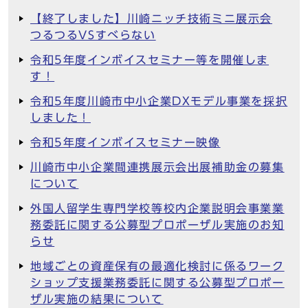
【終了しました】川崎ニッチ技術ミニ展示会
つるつるVSすべらない
令和5年度インボイスセミナー等を開催しま
す！
令和5年度川崎市中小企業DXモデル事業を採択
しました！
令和5年度インボイスセミナー映像
川崎市中小企業間連携展示会出展補助金の募集
について
外国人留学生専門学校等校内企業説明会事業業
務委託に関する公募型プロポーザル実施のお知
らせ
地域ごとの資産保有の最適化検討に係るワーク
ショップ支援業務委託に関する公募型プロポー
ザル実施の結果について