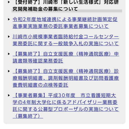
【受付終了】川崎市「新しい生活様式」対応研
究開発補助金の募集について
令和2年度地域連携による事業継続計画策定促
進事業実施業務の委託事業者募集について
川崎市小規模事業者臨時給付金コールセンター
業務委託に関する一般競争入札の実施について
【募集終了】自立支援医療（精神通院医療）申
請書類等確認業務委託
【募集終了】自立支援医療（精神通院医療）診
療報酬明細書、調剤報酬明細書及び訪問看護療
養費明細書の点検等委託
【事業者募集】平成30年度 市立看護短期大
学の4年制大学化に係るアドバイザリー業務委
託に関する公募型プロポーザルの実施について
（募集終了）