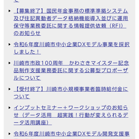
【募集終了】国民年金事務の標準準拠システム
及び住記異動者データ格納機能導入並びに運用
保守等業務委託に関する情報提供依頼（RFI）
のお知らせ
令和6年度川崎市中小企業DXモデル事業を採択
しました！
川崎市市政100周年 かわさきマイスター記念
品制作支援業務委託に関する公募型プロポーザ
ルについて
【受付終了】川崎市小規模事業者臨時給付金に
ついて
インプットセミナー＋ワークショップのお知ら
せ（データ活用 超実践！行動が変えられるデ
ータ活用講座）
令和6年度川崎市中小企業DXモデル開発支援事