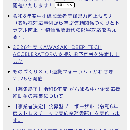
開催いたします！
外部リンク
令和8年度中小建設業者等経営力向上セミナー
（お客様対応事例から学ぶ信頼関係づくりとト
ラブル防止 ～物価高騰時代の顧客対応を考え
る～）
2026年度 KAWASAKI DEEP TECH
ACCELERATORの支援対象予定者を決定しま
した
ものづくり×ICT連携フォーラムinかわさき
2026を開催！
【募集終了】令和8年度 がんばる中小企業応援
補助金の募集について
【事業者決定】公募型プロポーザル（令和8年
度ストレスチェック実施業務委託）を実施しま
す。