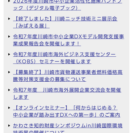
2026年度川崎市中小企業活性化施策ハンドブ
ック（デジタル電子ブック）
【終了しました】川崎ニッチ技術ミニ展示会
「みばえる展」
令和7年度川崎市中小企業DXモデル開発支援事
業成果報告会を開催します！
令和7年度川崎市海外ビジネス支援センター
（KOBS）セミナーを開催します
【募集終了】川崎市貨物運送事業者燃料価格高
騰等対策支援金の募集について
令和7年度 川崎市海外展開企業交流会を開催
します
【オンラインセミナー】「何からはじめる？
中小企業が踏み出すDXへの第一歩」のご案内
かわさき知的財産シンポジウムin川崎国際環境
技術展の開催について