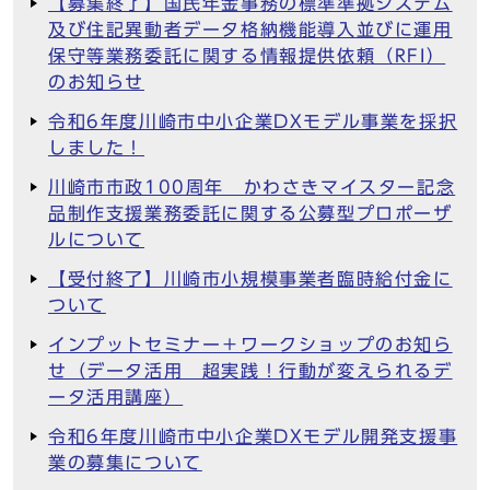
【募集終了】国民年金事務の標準準拠システム
及び住記異動者データ格納機能導入並びに運用
保守等業務委託に関する情報提供依頼（RFI）
のお知らせ
令和6年度川崎市中小企業DXモデル事業を採択
しました！
川崎市市政100周年 かわさきマイスター記念
品制作支援業務委託に関する公募型プロポーザ
ルについて
【受付終了】川崎市小規模事業者臨時給付金に
ついて
インプットセミナー＋ワークショップのお知ら
せ（データ活用 超実践！行動が変えられるデ
ータ活用講座）
令和6年度川崎市中小企業DXモデル開発支援事
業の募集について