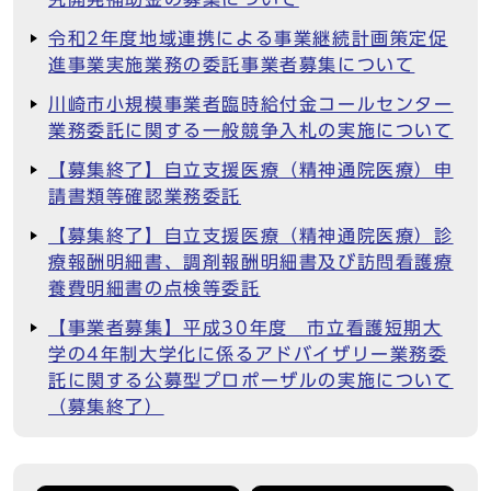
令和2年度地域連携による事業継続計画策定促
進事業実施業務の委託事業者募集について
川崎市小規模事業者臨時給付金コールセンター
業務委託に関する一般競争入札の実施について
【募集終了】自立支援医療（精神通院医療）申
請書類等確認業務委託
【募集終了】自立支援医療（精神通院医療）診
療報酬明細書、調剤報酬明細書及び訪問看護療
養費明細書の点検等委託
【事業者募集】平成30年度 市立看護短期大
学の4年制大学化に係るアドバイザリー業務委
託に関する公募型プロポーザルの実施について
（募集終了）