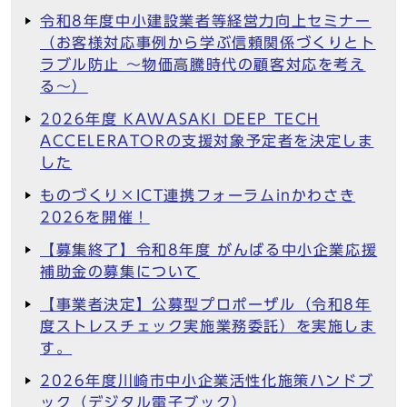
令和8年度中小建設業者等経営力向上セミナー
（お客様対応事例から学ぶ信頼関係づくりとト
ラブル防止 ～物価高騰時代の顧客対応を考え
る～）
2026年度 KAWASAKI DEEP TECH
ACCELERATORの支援対象予定者を決定しま
した
ものづくり×ICT連携フォーラムinかわさき
2026を開催！
【募集終了】令和8年度 がんばる中小企業応援
補助金の募集について
【事業者決定】公募型プロポーザル（令和8年
度ストレスチェック実施業務委託）を実施しま
す。
2026年度川崎市中小企業活性化施策ハンドブ
ック（デジタル電子ブック）