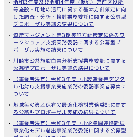
令和3年度及び令和4年度（仮称）宮前区役所
等施設・用地の活用に関する基本方針策定に向
けた調査・分析・検討業務委託に関する公募型
プロポーザル実施の結果について
資産マネジメント第3期実施方針策定に係るワ
ークショップ支援業務委託に関する公募型プロ
ポーザル実施の結果について
川崎市公共施設白書分析支援業務委託に関する
公募型プロポーザル実施の結果について
【事業者決定】令和3年度中小製造業等デジタ
ル化対応支援事業実施業務の委託事業者募集に
ついて
地域毎の資産保有の最適化検討業務委託に関す
る公募型プロポーザル実施の結果について
【事業者決定】令和3年度中小企業間連携新規
事業化モデル創出事業業務委託に関する公募型