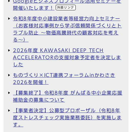
Googleビジネスプロフィール活用セミナーを
開催いたします！
外部リンク
令和8年度中小建設業者等経営力向上セミナー
（お客様対応事例から学ぶ信頼関係づくりとト
ラブル防止 ～物価高騰時代の顧客対応を考え
る～）
2026年度 KAWASAKI DEEP TECH
ACCELERATORの支援対象予定者を決定しま
した
ものづくり×ICT連携フォーラムinかわさき
2026を開催！
【募集終了】令和8年度 がんばる中小企業応援
補助金の募集について
【事業者決定】公募型プロポーザル（令和8年
度ストレスチェック実施業務委託）を実施しま
す。