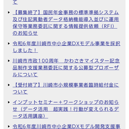
て
【募集終了】国民年金事務の標準準拠システム
及び住記異動者データ格納機能導入並びに運用
保守等業務委託に関する情報提供依頼（RFI）
のお知らせ
令和6年度川崎市中小企業DXモデル事業を採択
しました！
川崎市市政100周年 かわさきマイスター記念
品制作支援業務委託に関する公募型プロポーザ
ルについて
【受付終了】川崎市小規模事業者臨時給付金に
ついて
インプットセミナー＋ワークショップのお知ら
せ（データ活用 超実践！行動が変えられるデ
ータ活用講座）
令和6年度川崎市中小企業DXモデル開発支援事