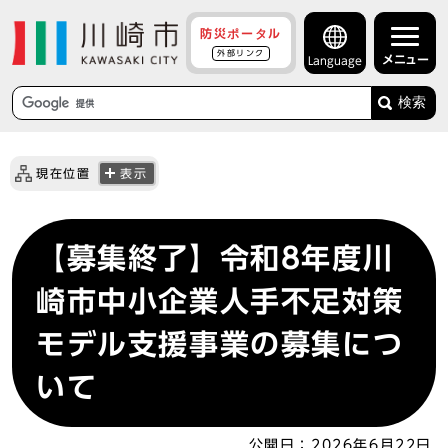
防災ポータル
外部リンク
メニュー
Language
検索
現在位置
表示
【募集終了】令和8年度川
崎市中小企業人手不足対策
モデル支援事業の募集につ
いて
公開日：
2026年6月22日