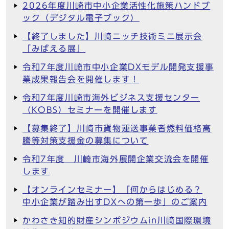
2026年度川崎市中小企業活性化施策ハンドブ
ック（デジタル電子ブック）
【終了しました】川崎ニッチ技術ミニ展示会
「みばえる展」
令和7年度川崎市中小企業DXモデル開発支援事
業成果報告会を開催します！
令和7年度川崎市海外ビジネス支援センター
（KOBS）セミナーを開催します
【募集終了】川崎市貨物運送事業者燃料価格高
騰等対策支援金の募集について
令和7年度 川崎市海外展開企業交流会を開催
します
【オンラインセミナー】「何からはじめる？
中小企業が踏み出すDXへの第一歩」のご案内
かわさき知的財産シンポジウムin川崎国際環境