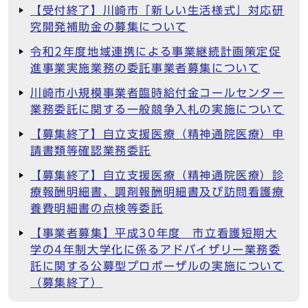
【受付終了】川崎市「新しい生活様式」対応研
究開発補助金の募集について
令和2年度地域連携による事業継続計画策定促
進事業実施業務の委託事業者募集について
川崎市小規模事業者臨時給付金コールセンター
業務委託に関する一般競争入札の実施について
【募集終了】自立支援医療（精神通院医療）申
請書類等確認業務委託
【募集終了】自立支援医療（精神通院医療）診
療報酬明細書、調剤報酬明細書及び訪問看護療
養費明細書の点検等委託
【事業者募集】平成30年度 市立看護短期大
学の4年制大学化に係るアドバイザリー業務委
託に関する公募型プロポーザルの実施について
（募集終了）