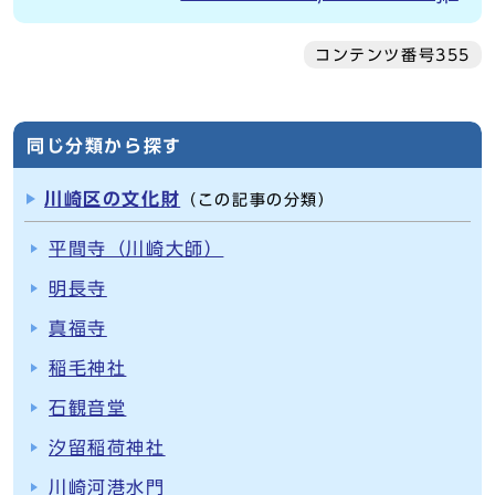
コンテンツ番号355
同じ分類から探す
川崎区の文化財
（この記事の分類）
平間寺（川崎大師）
明長寺
真福寺
稲毛神社
石観音堂
汐留稲荷神社
川崎河港水門