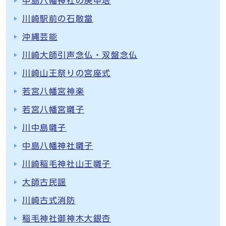
中島八幡神社の庚申塔
川崎駅前の石敢當
沖縄芸能
川崎大師引声念仏・双盤念仏
川崎山王祭りの宮座式
若宮八幡宮神楽
若宮八幡宮囃子
川中島囃子
中島八幡神社囃子
川崎稲毛神社山王囃子
大師古民謡
川崎古式消防
稲毛神社御神木大銀杏