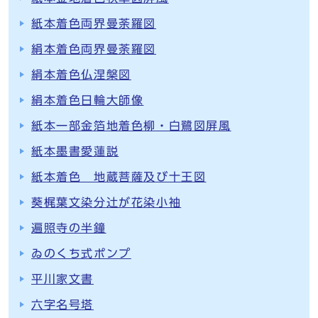
紙本着色両界曼荼羅図
絹本着色両界曼荼羅図
絹本着色仏涅槃図
絹本着色日輪大師像
紙本一部金箔地着色柳・白鷺図屏風
紙本墨書愛蓮説
紙本着色 地蔵菩薩及び十王図
葵梶葉文染分辻が花染小袖
遍照寺の半鐘
ゐのくち式ポンプ
平川家文書
六字名号塔