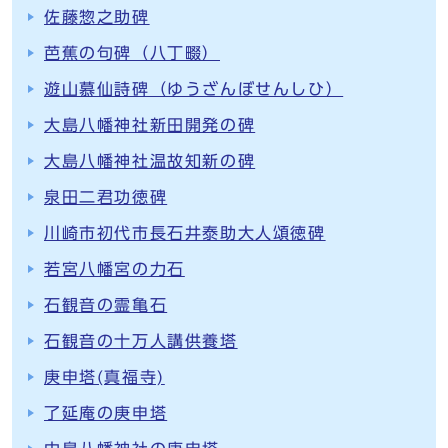
佐藤惣之助碑
芭蕉の句碑（八丁畷）
遊山慕仙詩碑（ゆうざんぼせんしひ）
大島八幡神社新田開発の碑
大島八幡神社温故知新の碑
泉田二君功徳碑
川崎市初代市長石井泰助大人頌徳碑
若宮八幡宮の力石
石観音の霊亀石
石観音の十万人講供養塔
庚申塔(真福寺)
了延庵の庚申塔