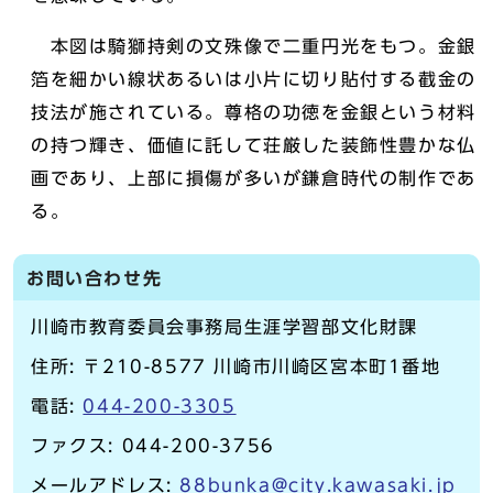
本図は騎獅持剣の文殊像で二重円光をもつ。金銀
箔を細かい線状あるいは小片に切り貼付する截金の
技法が施されている。尊格の功徳を金銀という材料
の持つ輝き、価値に託して荘厳した装飾性豊かな仏
画であり、上部に損傷が多いが鎌倉時代の制作であ
る。
お問い合わせ先
川崎市教育委員会事務局生涯学習部文化財課
住所: 〒210-8577 川崎市川崎区宮本町1番地
電話:
044-200-3305
ファクス: 044-200-3756
メールアドレス:
88bunka@city.kawasaki.jp