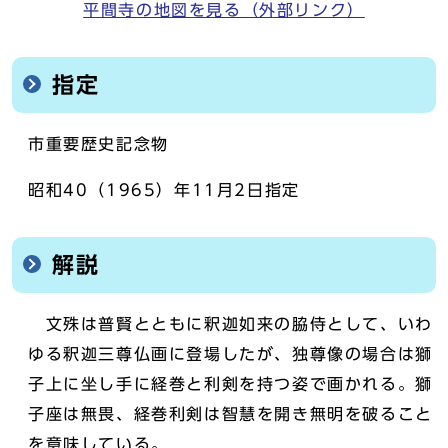
平間寺の地図を見る（外部リンク）
指定
市重要歴史記念物
昭和40（1965）年11月2日指定
解説
文殊は普賢とともに釈迦如来の脇侍として、いわ
ゆる釈迦三尊仏画に登場したが、独尊像の場合は獅
子上に坐し手に経巻と利剣を持つ姿で画かれる。獅
子座は無畏、経巻利剣は智慧を開き無明を破ること
を意味している。