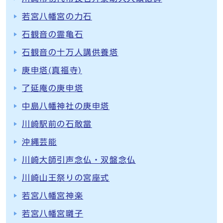
若宮八幡宮の力石
石観音の霊亀石
石観音の十万人講供養塔
庚申塔(真福寺)
了延庵の庚申塔
中島八幡神社の庚申塔
川崎駅前の石敢當
沖縄芸能
川崎大師引声念仏・双盤念仏
川崎山王祭りの宮座式
若宮八幡宮神楽
若宮八幡宮囃子