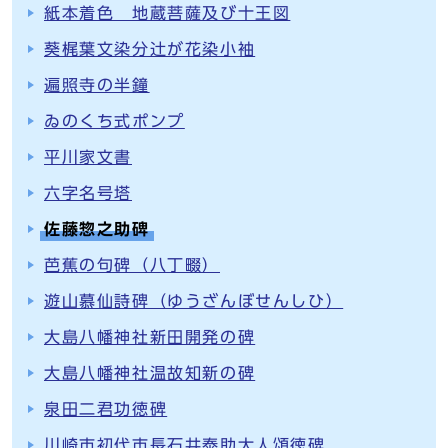
紙本着色 地蔵菩薩及び十王図
葵梶葉文染分辻が花染小袖
遍照寺の半鐘
ゐのくち式ポンプ
平川家文書
六字名号塔
佐藤惣之助碑
芭蕉の句碑（八丁畷）
遊山慕仙詩碑（ゆうざんぼせんしひ）
大島八幡神社新田開発の碑
大島八幡神社温故知新の碑
泉田二君功徳碑
川崎市初代市長石井泰助大人頌徳碑