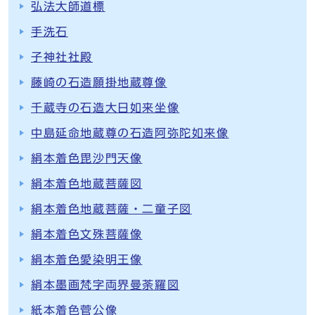
弘法大師道標
手洗石
子神社社殿
藤崎の石造願掛地蔵尊像
千蔵寺の石造大日如来坐像
中島延命地蔵尊の石造阿弥陀如来像
絹本着色毘沙門天像
絹本着色地蔵菩薩図
絹本着色地蔵菩薩・二童子図
絹本着色文殊菩薩像
絹本着色愛染明王像
絹本墨画梵字両界曼荼羅図
紙本着色菅公像