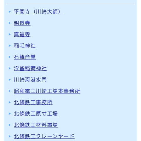
平間寺（川崎大師）
明長寺
真福寺
稲毛神社
石観音堂
汐留稲荷神社
川崎河港水門
昭和電工川崎工場本事務所
北條鉄工事務所
北條鉄工原寸工場
北條鉄工材料置場
北條鉄工クレーンヤード