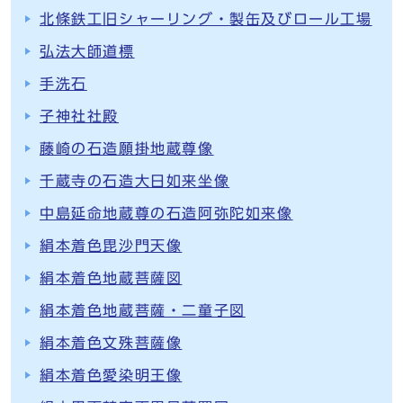
北條鉄工旧シャーリング・製缶及びロール工場
弘法大師道標
手洗石
子神社社殿
藤崎の石造願掛地蔵尊像
千蔵寺の石造大日如来坐像
中島延命地蔵尊の石造阿弥陀如来像
絹本着色毘沙門天像
絹本着色地蔵菩薩図
絹本着色地蔵菩薩・二童子図
絹本着色文殊菩薩像
絹本着色愛染明王像