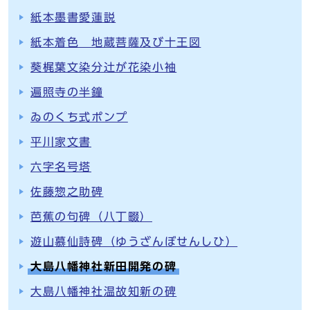
紙本墨書愛蓮説
紙本着色 地蔵菩薩及び十王図
葵梶葉文染分辻が花染小袖
遍照寺の半鐘
ゐのくち式ポンプ
平川家文書
六字名号塔
佐藤惣之助碑
芭蕉の句碑（八丁畷）
遊山慕仙詩碑（ゆうざんぼせんしひ）
大島八幡神社新田開発の碑
大島八幡神社温故知新の碑