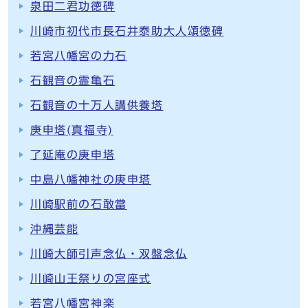
泉田二君功徳碑
川崎市初代市長石井泰助大人頌徳碑
若宮八幡宮の力石
石観音の霊亀石
石観音の十万人講供養塔
庚申塔(真福寺)
了延庵の庚申塔
中島八幡神社の庚申塔
川崎駅前の石敢當
沖縄芸能
川崎大師引声念仏・双盤念仏
川崎山王祭りの宮座式
若宮八幡宮神楽