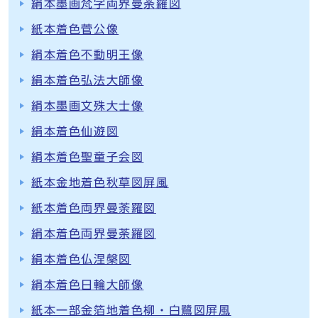
絹本墨画梵字両界曼荼羅図
紙本着色菅公像
絹本着色不動明王像
絹本着色弘法大師像
絹本墨画文殊大士像
絹本着色仙遊図
絹本着色聖童子会図
紙本金地着色秋草図屏風
紙本着色両界曼荼羅図
絹本着色両界曼荼羅図
絹本着色仏涅槃図
絹本着色日輪大師像
紙本一部金箔地着色柳・白鷺図屏風