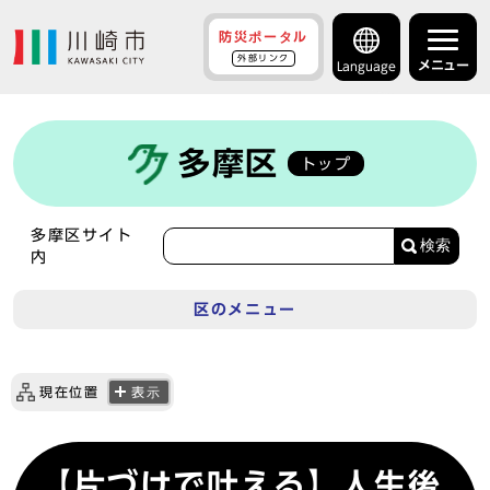
防災ポータル
外部リンク
メニュー
Language
多摩区
トップ
多摩区サイト
検索
内
区のメニュー
現在位置
表示
【片づけで叶える】人生後