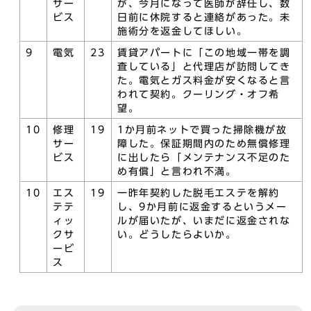
サー
が、今月になって医師が辞任し、数
ビス
日前に休院すると連絡があった。未
施術分を返金してほしい。
9
電気
23
賃貸アパートに「この地域一帯を調
査している」と代理店が訪問してき
た。電気とガス料金が安くなると言
われて契約。クーリング・オフ希
望。
10
修理
19
1か月前ネットで買った掃除機が故
サー
障した。保証期間内のため無償修理
ビス
に出したら「メンテナンス不足のた
め有償」と言われ不満。
10
エス
19
一昨年契約した脱毛エステを解約
テテ
し、9か月前に返金するというメー
ィッ
ルが届いたが、いまだに返金されな
クサ
い。どうしたらよいか。
ービ
ス