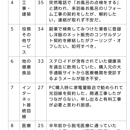
4
工
35
突然電話で「お風呂の点検をする」
事・
と誘われ、来訪後お風呂のリフォー
建築
ム工事の契約をしたが、解約した
い。連絡が取れず不安だ。
5
役務
34
副業で検索してみつけた業者に登録
その
し洋服のネット販売のコンサルタン
他サ
ト契約を締結したがクーリング・オ
ービ
フしたい。如何すべき。
ス
6
他の
33
ステロイドが含有されていた健康茶
健康
を過去に飲用していた。購入元の大
食品
手通販サイトから医療機関を受診す
るようメールが届き不安。
7
イン
27
PC購入時に家電量販店で勧められて
ター
光回線を契約した。開通工事したが
ネッ
つながらない。申し出ると有料工事
ト接
が必要と言われ困惑。
続回
線
8
医療
25
半年前から脱毛医療に通っていた