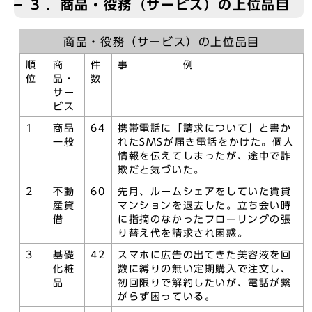
3 ．商品・役務（サービス）の上位品目
商品・役務（サービス）の上位品目
順
商
件
事 例
位
品・
数
サー
ビス
1
商品
64
携帯電話に「請求について」と書か
一般
れたSMSが届き電話をかけた。個人
情報を伝えてしまったが、途中で詐
欺だと気づいた。
2
不動
60
先月、ルームシェアをしていた賃貸
産貸
マンションを退去した。立ち会い時
借
に指摘のなかったフローリングの張
り替え代を請求され困惑。
3
基礎
42
スマホに広告の出てきた美容液を回
化粧
数に縛りの無い定期購入で注文し、
品
初回限りで解約したいが、電話が繋
がらず困っている。