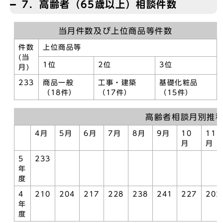
7．高齢者（65歳以上）相談件数
当月件数及び上位商品等件数
件数
上位商品等
(当
1位
2位
3位
月)
233
商品一般
工事・建築
基礎化粧品
（18件）
（17件）
（15件）
高齢者相談月別推
4月
5月
6月
7月
8月
9月
10
11
月
月
5
233
年
度
4
210
204
217
228
238
241
227
202
年
度