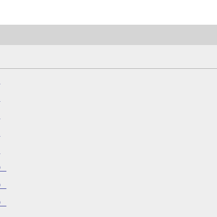
）
）
）
）
）
）
）
）