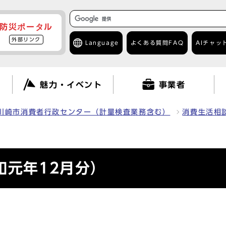
防災ポータル
外部リンク
Language
よくある質問
FAQ
AIチャッ
て
魅力・イベント
事業者
川崎市消費者行政センター（計量検査業務含む）
消費生活相
）
和元年12月分）