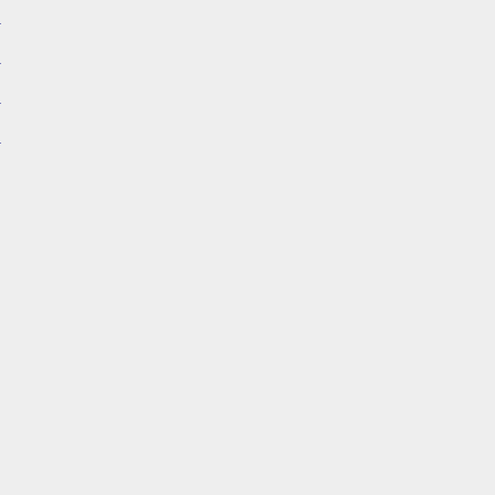
）
）
）
）