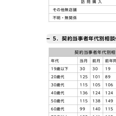
訪 問 購 入
その他無店舗
不明・無関係
5．契約当事者年代別相談
契約当事者年代別相
年代
当月
前月
前年
19歳以下
30
30
19
20歳代
125
101
89
30歳代
115
105
106
40歳代
136
124
124
50歳代
115
138
149
60歳代
99
140
115