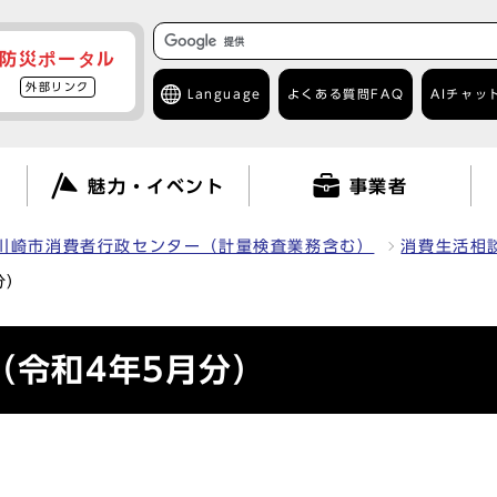
防災ポータル
外部リンク
Language
よくある質問
FAQ
AIチャッ
て
魅力・イベント
事業者
川崎市消費者行政センター（計量検査業務含む）
消費生活相
分）
（令和4年5月分）