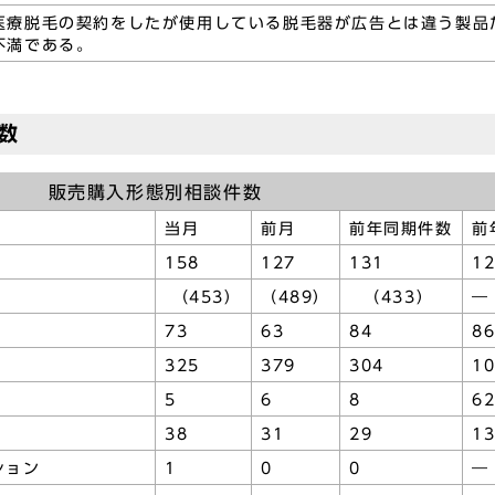
医療脱毛の契約をしたが使用している脱毛器が広告とは違う製品
不満である。
数
販売購入形態別相談件数
当月
前月
前年同期件数
前
158
127
131
1
（453）
（489）
（433）
―
73
63
84
86
325
379
304
10
5
6
8
62
38
31
29
13
ョン
1
0
0
―