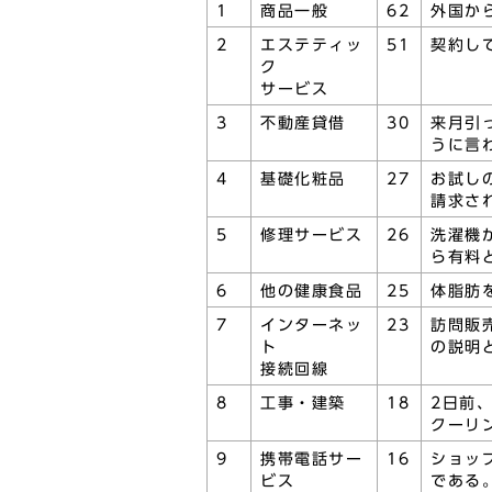
1
商品一般
62
外国か
2
エステティッ
51
契約し
ク
サービス
3
不動産貸借
30
来月引
うに言
4
基礎化粧品
27
お試し
請求さ
5
修理サービス
26
洗濯機
ら有料
6
他の健康食品
25
体脂肪
7
インターネッ
23
訪問販
ト
の説明
接続回線
8
工事・建築
18
2日前
クーリ
9
携帯電話サー
16
ショッ
ビス
である