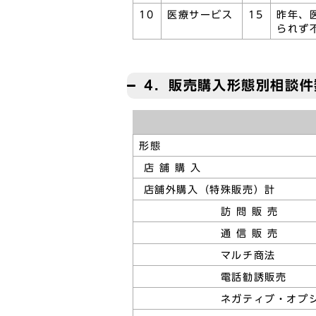
10
医療サービス
15
昨年、
られず
4．販売購入形態別相談件
形態
店 舗 購 入
店舗外購入（特殊販売）計
訪 問 販 売
通 信 販 売
マルチ商法
電話勧誘販売
ネガティブ・オプシ