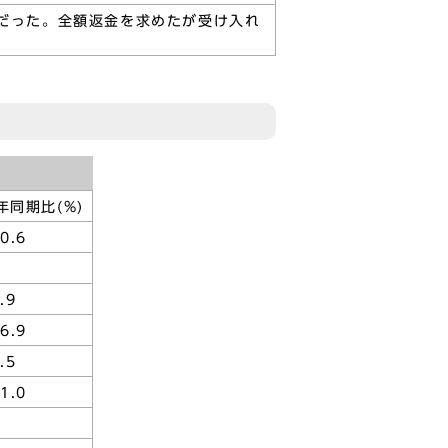
だった。全額返金を求めたが受け入れ
年同期比(%)
20.6
.9
6.9
.5
1.0