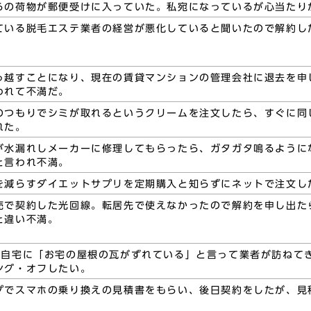
らの荷物が郵便受けに入っていた。私宛になっているが心当たり
ている脱毛エステ業者の経営が悪化していると聞いたので解約し
っ越すことになり、現在の賃貸マンションの管理会社に退去を申
われて不満だ。
のつもりでシミが取れるというクリームを注文したら、すぐに同
れた。
が水漏れしメーカーに修理してもらったら、ガタガタ鳴るように
と言われ不満。
を減らすダイエットサプリを定期購入と知らずにネットで注文し
売で契約した光回線。転居先で使えなかったので解約を申し出た
と違い不満。
、自宅に「お宅の屋根の瓦がずれている」と言って業者が訪ねて
ング・オフしたい。
プでスマホの乗り換えの見積書をもらい、後日契約をしたが、見
。