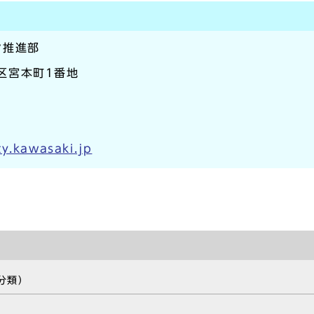
ン推進部
崎区宮本町1番地
y.kawasaki.jp
分類）