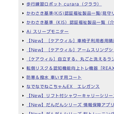
歩行練習ロボット curara（クララ）
かわさき基準(KIS)認証福祉製品一覧(見守り
かわさき基準（KIS）認証福祉製品一覧（
Ai スリープモニター
【New】［ケアウィル］車椅子利用者用晴
【New】［ケアウィル］アームスリングシ
［ケアウィル］自立する、丸ごと洗えるラ
転倒リスク＆認知機能向上トレ機器「REAXI
防寒＆撥水 車いす用コート
なでなでねこちゃんEX エレガンス
【New】リフト付シャワーキャリーシリー
【New】だんだんシリーズ 情報保障アプ