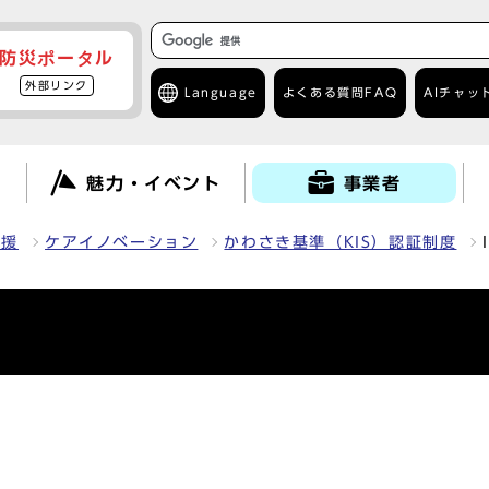
防災ポータル
外部リンク
Language
よくある質問
FAQ
AIチャッ
て
魅力・イベント
事業者
支援
ケアイノベーション
かわさき基準（KIS）認証制度