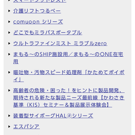
介護リフトつるべー
comuoon シリーズ
どこでもミラバスポータブル
ウルトラファインミスト ミラブルzero
まもる～のSHIP施設用／まもる～のONE在宅
用
嘔吐物・汚物スピード処理剤「かためてポイポ
イ」
高齢者の危険・困った！をヒントに製品開発、
期待される新たな製品ニーズ最前線【かわさき
基準（KIS）セミナー＆製品展示体験会】
装着型サイボーグHAL🄬シリーズ
エスパシア