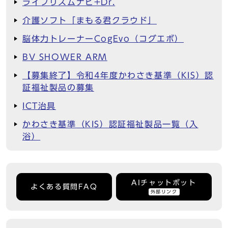
ライフリズムナビ+Dr.
介護ソフト「まもる君クラウド」
脳体力トレーナーCogEvo（コグエボ）
BV SHOWER ARM
【募集終了】令和4年度かわさき基準（KIS）認
証福祉製品の募集
ICT治具
かわさき基準（KIS）認証福祉製品一覧（入
浴）
AIチャットボット
よくある質問FAQ
外部リンク