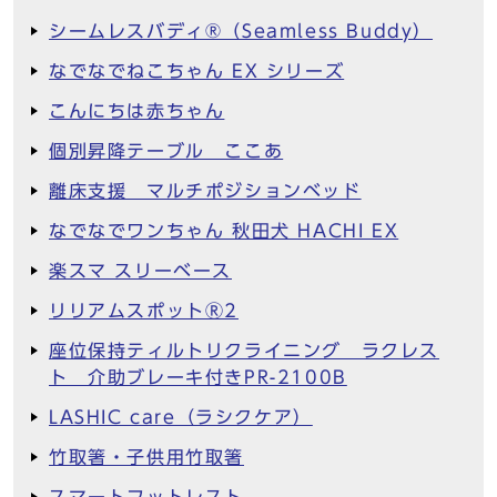
シームレスバディ®︎（Seamless Buddy）
なでなでねこちゃん EX シリーズ
こんにちは赤ちゃん
個別昇降テーブル ここあ
離床支援 マルチポジションベッド
なでなでワンちゃん 秋田犬 HACHI EX
楽スマ スリーベース
リリアムスポットⓇ2
座位保持ティルトリクライニング ラクレス
ト 介助ブレーキ付きPR-2100B
LASHIC care（ラシクケア）
竹取箸・子供用竹取箸
スマートフットレスト