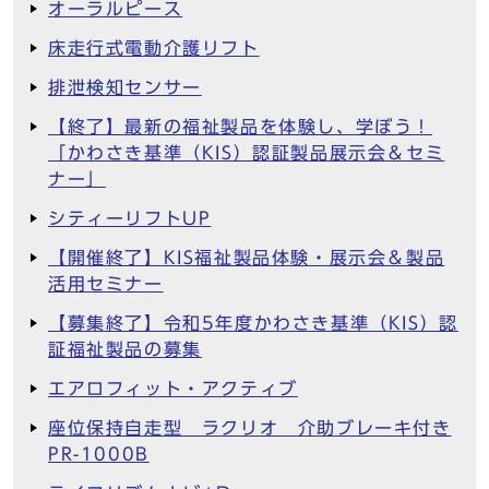
オーラルピース
床走行式電動介護リフト
排泄検知センサー
【終了】最新の福祉製品を体験し、学ぼう！
「かわさき基準（KIS）認証製品展示会＆セミ
ナー」
シティーリフトUP
【開催終了】KIS福祉製品体験・展示会＆製品
活用セミナー
【募集終了】令和5年度かわさき基準（KIS）認
証福祉製品の募集
エアロフィット・アクティブ
座位保持自走型 ラクリオ 介助ブレーキ付き
PR-1000B