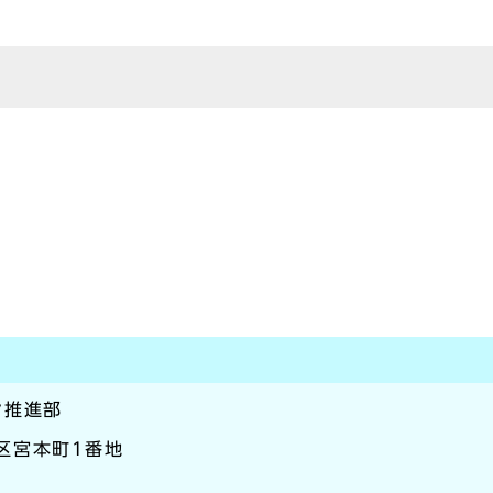
ン推進部
崎区宮本町1番地