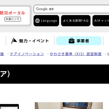
防災ポータル
外部リンク
Language
よくある質問
FAQ
AIチャッ
て
魅力・イベント
事業者
支援
ケアイノベーション
かわさき基準（KIS）認証制度
ケア）