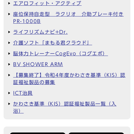
エアロフィット・アクティブ
座位保持自走型 ラクリオ 介助ブレーキ付き
PR-1000B
ライフリズムナビ+Dr.
介護ソフト「まもる君クラウド」
脳体力トレーナーCogEvo（コグエボ）
BV SHOWER ARM
【募集終了】令和4年度かわさき基準（KIS）認
証福祉製品の募集
ICT治具
かわさき基準（KIS）認証福祉製品一覧（入
浴）