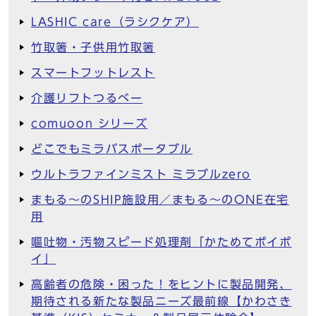
LASHIC care（ラシクケア）
竹取箸・子供用竹取箸
スマートフットレスト
介護リフトつるべー
comuoon シリーズ
どこでもミラバスポータブル
ウルトラファインミスト ミラブルzero
まもる～のSHIP施設用／まもる～のONE在宅
用
嘔吐物・汚物スピード処理剤「かためてポイポ
イ」
高齢者の危険・困った！をヒントに製品開発、
期待される新たな製品ニーズ最前線【かわさき