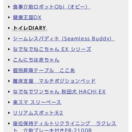
食事介助ロボットObi（オビー）
健康王国DX
トイレDIARY
シームレスバディ®︎（Seamless Buddy）
なでなでねこちゃん EX シリーズ
こんにちは赤ちゃん
個別昇降テーブル ここあ
離床支援 マルチポジションベッド
なでなでワンちゃん 秋田犬 HACHI EX
楽スマ スリーベース
リリアムスポットⓇ2
座位保持ティルトリクライニング ラクレス
ト 介助ブレーキ付きPR-2100B