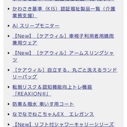
かわさき基準（KIS）認証福祉製品一覧（介護
業務支援）
Ai スリープモニター
【New】［ケアウィル］車椅子利用者用晴雨
兼用ウェア
【New】［ケアウィル］アームスリングシャ
ツ
［ケアウィル］自立する、丸ごと洗えるランド
リーバッグ
転倒リスク＆認知機能向上トレ機器
「REAXION®︎」
防寒＆撥水 車いす用コート
なでなでねこちゃんEX エレガンス
【New】リフト付シャワーキャリーシリーズ